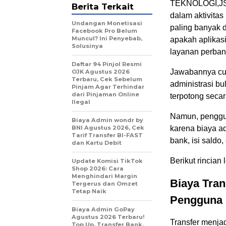
TEKNOLOGI,JS- 
Berita Terkait
dalam aktivitas
Undangan Monetisasi
paling banyak 
Facebook Pro Belum
Muncul? Ini Penyebab,
apakah aplikas
Solusinya
layanan perba
Daftar 94 Pinjol Resmi
Jawabannya cu
OJK Agustus 2026
Terbaru, Cek Sebelum
administrasi b
Pinjam Agar Terhindar
dari Pinjaman Online
terpotong secar
Ilegal
Namun, penggun
Biaya Admin wondr by
BNI Agustus 2026, Cek
karena biaya ad
Tarif Transfer BI-FAST
bank, isi saldo, 
dan Kartu Debit
Berikut rincian
Update Komisi TikTok
Shop 2026: Cara
Menghindari Margin
Biaya Tra
Tergerus dan Omzet
Tetap Naik
Pengguna
Biaya Admin GoPay
Agustus 2026 Terbaru!
Transfer menjad
Top Up, Transfer Bank,