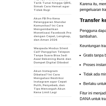
Tarik Tunai hingga QRIS,
Karena itu, me
Simak Cara Hemat agar
pengeluaran tra
Tidak Rugi
Akun FB Pro Kena
Transfer 
Pelanggaran Standar
Komunitas? Ini Cara
Mengembalikan
Pengguna dapa
Monetisasi Facebook Pro
tambahan.
dengan Cepat, Lengkap,
dan Aman 2026
Keuntungan tra
Waspada Modus Silent
Call! Panggilan Telepon
Gratis tanpa 
Tanpa Suara Bisa Jadi
Awal Rekening Bank dan
Dompet Digital Dibobol
Proses insta
Akun Instagram
Tidak ada mi
Dibatasi? Ini Cara
Mengatasi Restriksi
Instagram agar Cepat
Berlaku untu
Pulih, Penyebab, dan
Tips Mencegah Akun
Kena Limit Lagi
Fitur ini menj
DANA untuk tra