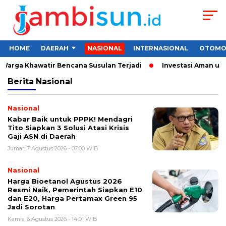
HOME
DAERAH
NASIONAL
INTERNASIONAL
OTOMO
arga Khawatir Bencana Susulan Terjadi
Investasi Aman untuk 
Berita
Nasional
Nasional
Kabar Baik untuk PPPK! Mendagri
Tito Siapkan 3 Solusi Atasi Krisis
Gaji ASN di Daerah
Jumat, 7 Agustus 2026 - 07:00 WIB
Nasional
Harga Bioetanol Agustus 2026
Resmi Naik, Pemerintah Siapkan E10
dan E20, Harga Pertamax Green 95
Jadi Sorotan
Kamis, 6 Agustus 2026 - 14:01 WIB