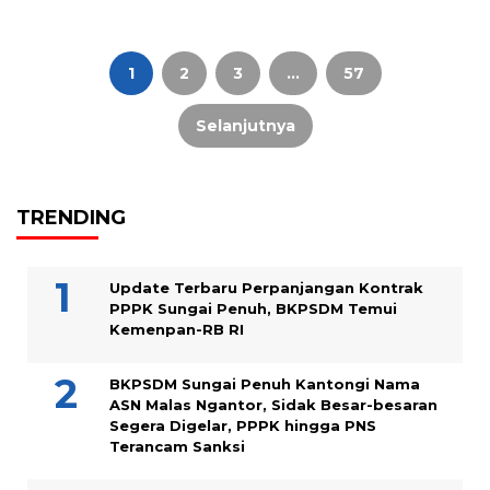
Paginasi
pos
1
2
3
…
57
Selanjutnya
TRENDING
Update Terbaru Perpanjangan Kontrak
PPPK Sungai Penuh, BKPSDM Temui
Kemenpan-RB RI
BKPSDM Sungai Penuh Kantongi Nama
ASN Malas Ngantor, Sidak Besar-besaran
Segera Digelar, PPPK hingga PNS
Terancam Sanksi