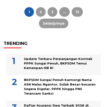
Paginasi
pos
1
2
3
…
13
Selanjutnya
TRENDING
Update Terbaru Perpanjangan Kontrak
PPPK Sungai Penuh, BKPSDM Temui
Kemenpan-RB RI
BKPSDM Sungai Penuh Kantongi Nama
ASN Malas Ngantor, Sidak Besar-besaran
Segera Digelar, PPPK hingga PNS
Terancam Sanksi
Daftar Asuransi Jiwa Terbaik 2026 di