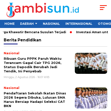
HOME
DAERAH
NASIONAL
INTERNASIONAL
OTOMO
rga Khawatir Bencana Susulan Terjadi
Investasi Aman untuk P
Berita
Pendidikan
Nasional
Ribuan Guru PPPK Paruh Waktu
Terancam Gagal Cair TPG 2026,
Status Dapodik Berubah Jadi
Tendik, Ini Penyebab
Minggu, 2 Agustus 2026 - 16:01 WIB
Nasional
Pendaftaran Sekolah Ikatan Dinas
2026 Segera Dibuka, Lulusan SMA
Harus Bersiap Hadapi Seleksi CAT
BKN