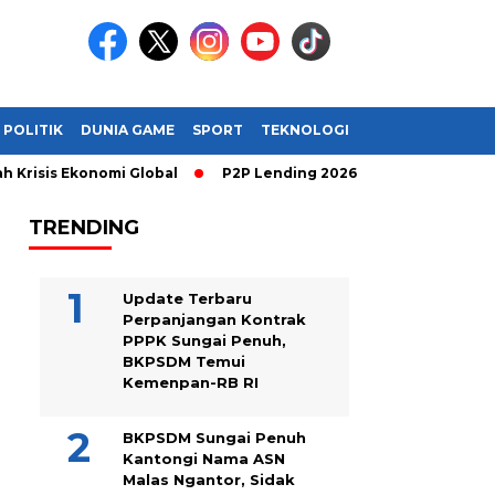
POLITIK
DUNIA GAME
SPORT
TEKNOLOGI
risis Ekonomi Global
P2P Lending 2026: Cara Cerdas Menghasi
TRENDING
Update Terbaru
Perpanjangan Kontrak
PPPK Sungai Penuh,
BKPSDM Temui
Kemenpan-RB RI
BKPSDM Sungai Penuh
Kantongi Nama ASN
Malas Ngantor, Sidak