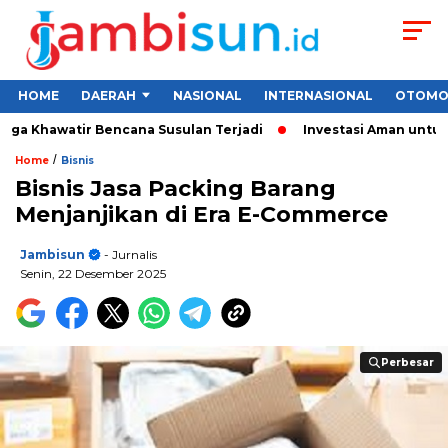
HOME
DAERAH
NASIONAL
INTERNASIONAL
OTOMO
a Khawatir Bencana Susulan Terjadi
Investasi Aman untuk Pem
/
Home
Bisnis
Bisnis Jasa Packing Barang
Menjanjikan di Era E-Commerce
Jambisun
- Jurnalis
Senin, 22 Desember 2025
Perbesar
Perbesar