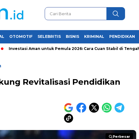
AL
OTOMOTIF
SELEBRITIS
BISNIS
KRIMINAL
PENDIDIKAN
estasi Aman untuk Pemula 2026: Cara Cuan Stabil di Tengah Krisis
n
ung Revitalisasi Pendidikan
Perbesar
Perbesar