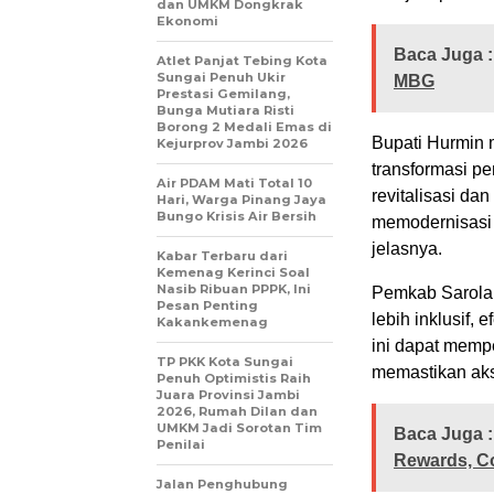
dan UMKM Dongkrak
Ekonomi
Baca Juga :
Atlet Panjat Tebing Kota
Sungai Penuh Ukir
MBG
Prestasi Gemilang,
Bunga Mutiara Risti
Borong 2 Medali Emas di
Bupati Hurmin
Kejurprov Jambi 2026
transformasi p
Air PDAM Mati Total 10
revitalisasi dan
Hari, Warga Pinang Jaya
Bungo Krisis Air Bersih
memodernisasi 
jelasnya.
Kabar Terbaru dari
Kemenag Kerinci Soal
Nasib Ribuan PPPK, Ini
Pemkab Sarola
Pesan Penting
lebih inklusif,
Kakankemenag
ini dapat memp
TP PKK Kota Sungai
memastikan aks
Penuh Optimistis Raih
Juara Provinsi Jambi
2026, Rumah Dilan dan
UMKM Jadi Sorotan Tim
Baca Juga :
Penilai
Rewards, Co
Jalan Penghubung