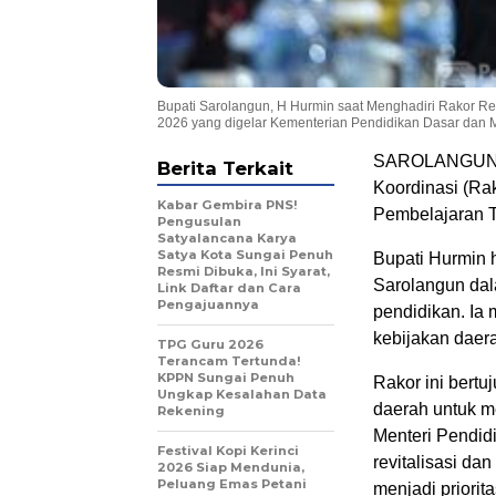
Bupati Sarolangun, H Hurmin saat Menghadiri Rakor Rev
2026 yang digelar Kementerian Pendidikan Dasar dan
SAROLANGUN,JS
Berita Terkait
Koordinasi (Rak
Kabar Gembira PNS!
Pembelajaran 
Pengusulan
Satyalancana Karya
Satya Kota Sungai Penuh
Bupati Hurmin 
Resmi Dibuka, Ini Syarat,
Sarolangun dala
Link Daftar dan Cara
Pengajuannya
pendidikan. I
kebijakan daer
TPG Guru 2026
Terancam Tertunda!
KPPN Sungai Penuh
Rakor ini bert
Ungkap Kesalahan Data
daerah untuk m
Rekening
Menteri Pendi
Festival Kopi Kerinci
revitalisasi da
2026 Siap Mendunia,
Peluang Emas Petani
menjadi priorita