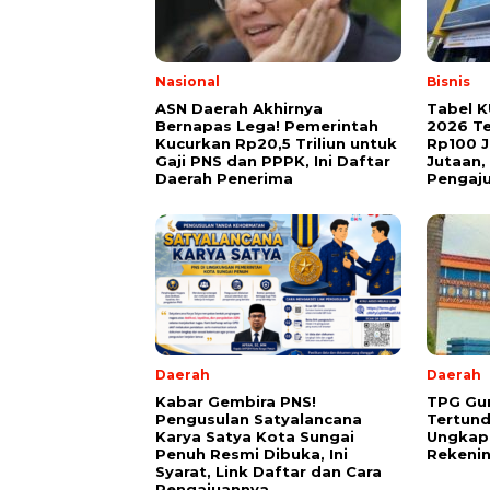
Nasional
Bisnis
ASN Daerah Akhirnya
Tabel K
Bernapas Lega! Pemerintah
2026 Te
Kucurkan Rp20,5 Triliun untuk
Rp100 J
Gaji PNS dan PPPK, Ini Daftar
Jutaan,
Daerah Penerima
Pengaj
Daerah
Daerah
Kabar Gembira PNS!
TPG Gu
Pengusulan Satyalancana
Tertund
Karya Satya Kota Sungai
Ungkap
Penuh Resmi Dibuka, Ini
Rekeni
Syarat, Link Daftar dan Cara
Pengajuannya