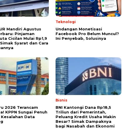
Teknologi
UR Mandiri Agustus
Undangan Monetisasi
rbaru: Pinjaman
Facebook Pro Belum Muncul?
uta Cicilan Mulai Rp1,9
Ini Penyebab, Solusinya
 Simak Syarat dan Cara
uannya
Bisnis
ru 2026 Terancam
BNI Kantongi Dana Rp18,5
a! KPPN Sungai Penuh
Triliun dari Pemerintah,
 Kesalahan Data
Peluang Kredit Usaha Makin
ng
Besar? Simak Dampaknya
bagi Nasabah dan Ekonomi