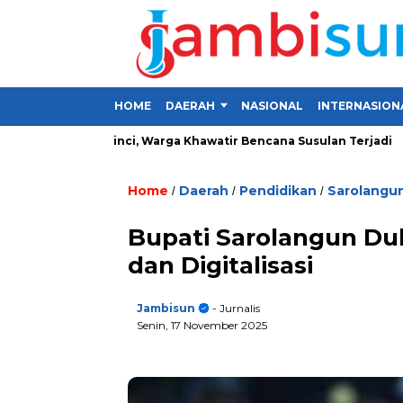
HOME
DAERAH
NASIONAL
INTERNASION
Desa di Kerinci, Warga Khawatir Bencana Susulan Terjadi
Inv
Home
Daerah
Pendidikan
Sarolangu
/
/
/
Bupati Sarolangun Duk
dan Digitalisasi
Jambisun
- Jurnalis
Senin, 17 November 2025