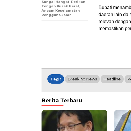
Sungai Hangat–Perikan
Tengah Rusak Berat,
Bupati menamba
Ancam Keselamatan
daerah lain da
Pengguna Jalan
relevan denga
memastikan pen
Tag :
Breaking News
Headline
P
Berita Terbaru