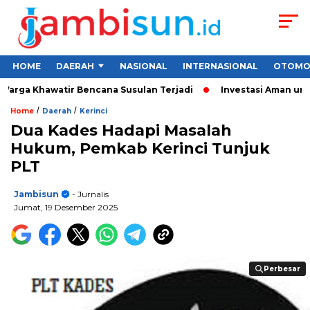
HOME
DAERAH
NASIONAL
INTERNASIONAL
OTOMO
arga Khawatir Bencana Susulan Terjadi
Investasi Aman untuk 
/
/
Home
Daerah
Kerinci
Dua Kades Hadapi Masalah
Hukum, Pemkab Kerinci Tunjuk
PLT
Jambisun
- Jurnalis
Jumat, 19 Desember 2025
Perbesar
Perbesar