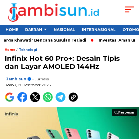
HOME
DAERAH
NASIONAL
INTERNASIONAL
OTOMO
rga Khawatir Bencana Susulan Terjadi
Investasi Aman untuk P
/
Home
Teknologi
Infinix Hot 60 Pro+: Desain Tipis
dan Layar AMOLED 144Hz
Jambisun
- Jurnalis
Rabu, 17 Desember 2025
Perbesar
Perbesar