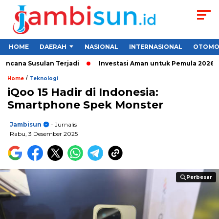
HOME
DAERAH
NASIONAL
INTERNASIONAL
OTOMO
cana Susulan Terjadi
Investasi Aman untuk Pemula 2026: Cara 
/
Home
Teknologi
iQoo 15 Hadir di Indonesia:
Smartphone Spek Monster
Jambisun
- Jurnalis
Rabu, 3 Desember 2025
Perbesar
Perbesar