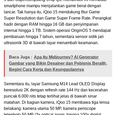
smartphone mampu menjalankan game berat dengan
lancar. Tak hanya itu, iQoo 15 mendukung fitur Game
Super Resolution dan Game Super Frame Rate. Perangkat
hadir dengan RAM hingga 16 GB dan penyimpanan
internal hingga 1 TB. Sistem operasi OriginOS 5 mendapat
pembaruan hingga 7 tahun, sementara sensor sidik jari
ultrasonik 3D di bawah layar menambah keamanan.
Baca Juga :
Apa Itu Midjourney? AI Generator
Gambar yang Bikin Desainer dan Pebisnis Beralih,
Begini Cara Kerja dan Keunggulannya
Sementara itu, layar Samsung M14 Lead OLED Display
beresolusi 2K dengan refresh rate 144 Hz dan kecerahan
puncak 6.000 nits tetap terlihat jelas di bawah sinar
matahari. Di bagian kamera, iQoo 15 membawa tiga lensa
belakang: kamera utama 50 MP, kamera periscope
telephoto 50 MP (3x optical zoom, hingga 100x digital