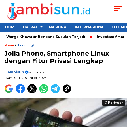
HOME
DAERAH
NASIONAL
INTERNASIONAL
OTOMO
 Warga Khawatir Bencana Susulan Terjadi
Investasi Aman untu
/
Home
Teknologi
Jolla Phone, Smartphone Linux
dengan Fitur Privasi Lengkap
Jambisun
- Jurnalis
Kamis, 11 Desember 2025
Perbesar
Perbesar