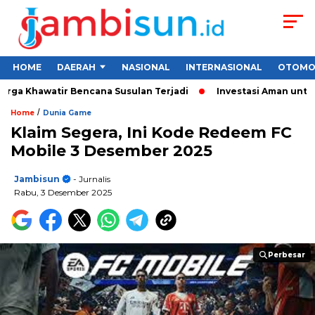
HOME
DAERAH
NASIONAL
INTERNASIONAL
OTOMO
ga Khawatir Bencana Susulan Terjadi
Investasi Aman untuk Pe
/
Home
Dunia Game
Klaim Segera, Ini Kode Redeem FC
Mobile 3 Desember 2025
Jambisun
- Jurnalis
Rabu, 3 Desember 2025
Perbesar
Perbesar