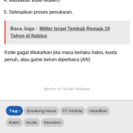
Masukkan kode redeem.
Selesaikan proses penukaran.
Baca Juga :
Militer Israel Tembak Remaja 19
Tahun di Nablus
Kode gagal ditukarkan jika masa berlaku habis, kuota
penuh, atau game belum diperbarui.(AN)
Berita ini 16 kali dibaca
Tag :
Breaking News
FC Mobile
Headline
Klaim
Kode
Reedem