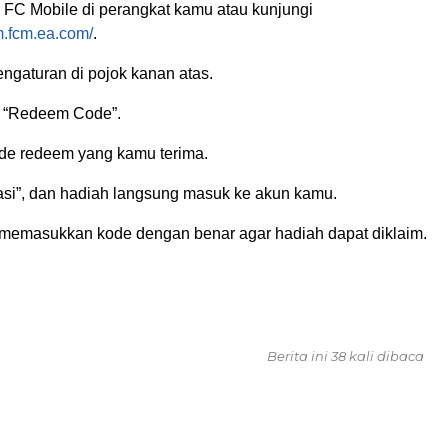
i FC Mobile di perangkat kamu atau kunjungi
m.fcm.ea.com/
.
ngaturan di pojok kanan atas.
ih “Redeem Code”.
e redeem yang kamu terima.
masi”, dan hadiah langsung masuk ke akun kamu.
memasukkan kode dengan benar agar hadiah dapat diklaim.
Berita ini 38 kali dibaca