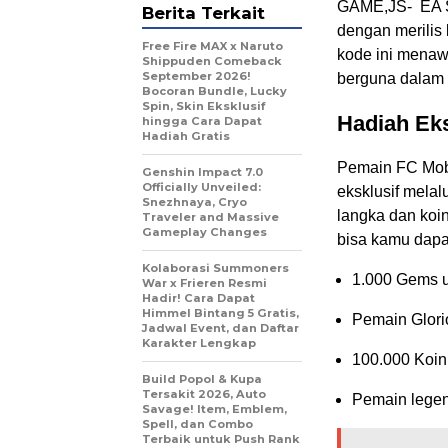
GAME,JS- EA S
Berita Terkait
dengan merilis
Free Fire MAX x Naruto
kode ini menaw
Shippuden Comeback
September 2026!
berguna dalam p
Bocoran Bundle, Lucky
Spin, Skin Eksklusif
Hadiah Eks
hingga Cara Dapat
Hadiah Gratis
Pemain FC Mob
Genshin Impact 7.0
Officially Unveiled:
eksklusif melal
Snezhnaya, Cryo
langka dan koi
Traveler and Massive
Gameplay Changes
bisa kamu dapa
Kolaborasi Summoners
1.000 Gems 
War x Frieren Resmi
Hadir! Cara Dapat
Himmel Bintang 5 Gratis,
Pemain Glori
Jadwal Event, dan Daftar
Karakter Lengkap
100.000 Koin
Build Popol & Kupa
Tersakit 2026, Auto
Pemain legend
Savage! Item, Emblem,
Spell, dan Combo
Terbaik untuk Push Rank