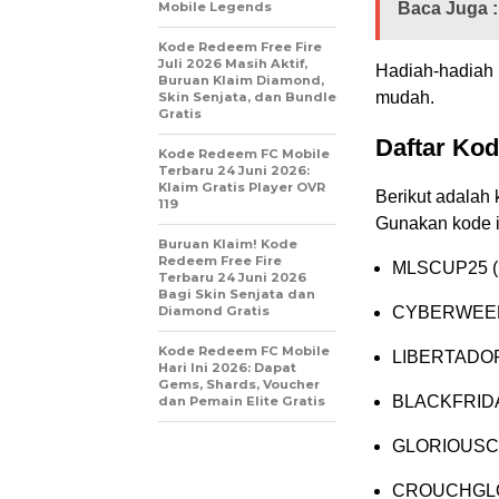
Mobile Legends
Baca Juga :
Kode Redeem Free Fire
Juli 2026 Masih Aktif,
Hadiah-hadiah 
Buruan Klaim Diamond,
mudah.
Skin Senjata, dan Bundle
Gratis
Daftar Ko
Kode Redeem FC Mobile
Terbaru 24 Juni 2026:
Klaim Gratis Player OVR
Berikut adalah 
119
Gunakan kode i
Buruan Klaim! Kode
Redeem Free Fire
MLSCUP25 (1
Terbaru 24 Juni 2026
Bagi Skin Senjata dan
Diamond Gratis
CYBERWEEK25
Kode Redeem FC Mobile
LIBERTADORE
Hari Ini 2026: Dapat
Gems, Shards, Voucher
BLACKFRID
dan Pemain Elite Gratis
GLORIOUS
CROUCHGL