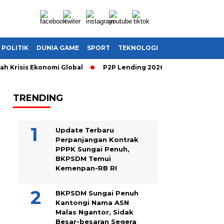
POLITIK
DUNIA GAME
SPORT
TEKNOLOGI
risis Ekonomi Global
P2P Lending 2026: Cara Cerdas Menghasi
TRENDING
Update Terbaru
Perpanjangan Kontrak
PPPK Sungai Penuh,
BKPSDM Temui
Kemenpan-RB RI
BKPSDM Sungai Penuh
Kantongi Nama ASN
Malas Ngantor, Sidak
Besar-besaran Segera