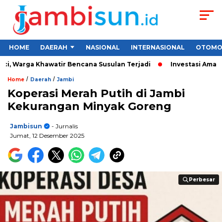
HOME
DAERAH
NASIONAL
INTERNASIONAL
OTOMO
, Warga Khawatir Bencana Susulan Terjadi
Investasi Aman unt
/
/
Home
Daerah
Jambi
Koperasi Merah Putih di Jambi
Kekurangan Minyak Goreng
Jambisun
- Jurnalis
Jumat, 12 Desember 2025
Perbesar
Perbesar