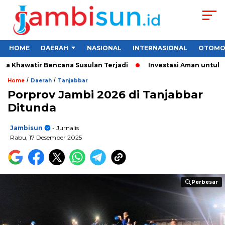
HOME
DAERAH
NASIONAL
INTERNASIONAL
OTOMO
 Khawatir Bencana Susulan Terjadi
Investasi Aman untuk Pemu
/
/
Home
Daerah
Tanjabbar
Porprov Jambi 2026 di Tanjabbar
Ditunda
Jambisun
- Jurnalis
Rabu, 17 Desember 2025
Perbesar
Perbesar