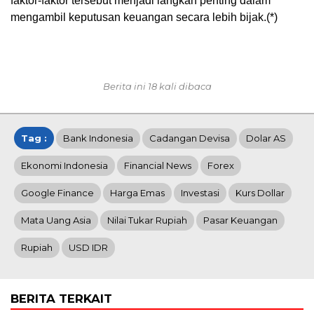
faktor-faktor tersebut menjadi langkah penting dalam
mengambil keputusan keuangan secara lebih bijak.(*)
Berita ini 18 kali dibaca
Tag :
Bank Indonesia
Cadangan Devisa
Dolar AS
Ekonomi Indonesia
Financial News
Forex
Google Finance
Harga Emas
Investasi
Kurs Dollar
Mata Uang Asia
Nilai Tukar Rupiah
Pasar Keuangan
Rupiah
USD IDR
BERITA TERKAIT