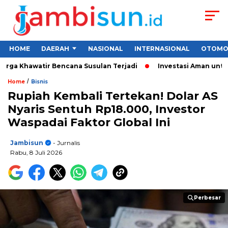
HOME
DAERAH
NASIONAL
INTERNASIONAL
OTOMO
Khawatir Bencana Susulan Terjadi
Investasi Aman untuk Pemul
/
Home
Bisnis
Rupiah Kembali Tertekan! Dolar AS
Nyaris Sentuh Rp18.000, Investor
Waspadai Faktor Global Ini
Jambisun
- Jurnalis
Rabu, 8 Juli 2026
Perbesar
Perbesar