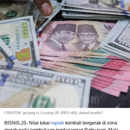
CREATOR: gd-jpeg v1.0 (using IJG JPEG v80), default quality?
BISNIS,JS- Nilai tukar
rupiah
kembali bergerak di zona
merah pada pembukaan perdagangan Rabu pagi. Mata