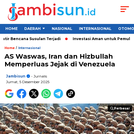
HOME
DAERAH
NASIONAL
INTERNASIONAL
OTOMO
r Bencana Susulan Terjadi
Investasi Aman untuk Pemula 2026:
/
Home
Internasional
AS Waswas, Iran dan Hizbullah
Memperluas Jejak di Venezuela
Jambisun
- Jurnalis
Jumat, 5 Desember 2025
Perbesar
Perbesar