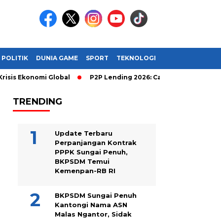
POLITIK
DUNIA GAME
SPORT
TEKNOLOGI
konomi Global
P2P Lending 2026: Cara Cerdas Menghasilkan U
TRENDING
Update Terbaru
Perpanjangan Kontrak
PPPK Sungai Penuh,
BKPSDM Temui
Kemenpan-RB RI
BKPSDM Sungai Penuh
Kantongi Nama ASN
Malas Ngantor, Sidak