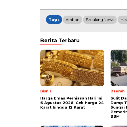
Tag :
Ambon
Breaking News
Hea
Berita Terbaru
Bisnis
Daerah
Harga Emas Perhiasan Hari Ini
Sulit D
6 Agustus 2026: Cek Harga 24
Dump Tr
Karat hingga 12 Karat
Sungai 
Pemerin
BBM