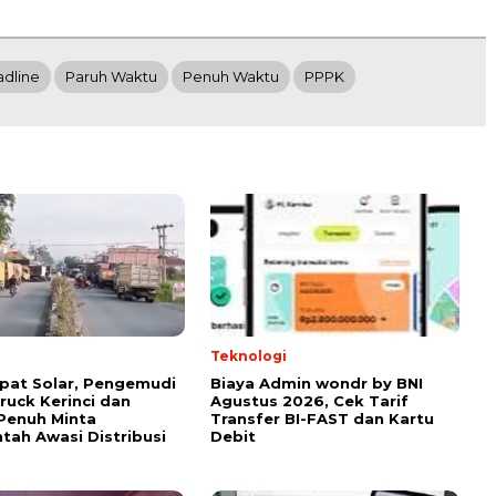
dline
Paruh Waktu
Penuh Waktu
PPPK
Teknologi
apat Solar, Pengemudi
Biaya Admin wondr by BNI
uck Kerinci dan
Agustus 2026, Cek Tarif
Penuh Minta
Transfer BI-FAST dan Kartu
tah Awasi Distribusi
Debit