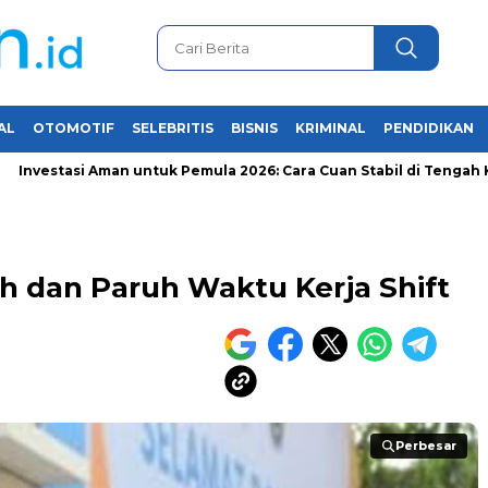
AL
OTOMOTIF
SELEBRITIS
BISNIS
KRIMINAL
PENDIDIKAN
stasi Aman untuk Pemula 2026: Cara Cuan Stabil di Tengah Krisis E
 dan Paruh Waktu Kerja Shift
Perbesar
Perbesar