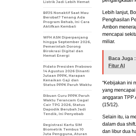
pengangkatan 
Listrik Jadi Lebih Hemat
Lebih lanjut,
BPJS Nonaktif Saat Mau
Berobat? Tenang Ada
Penghasilan P
Program Rehab, Ini Cara
Aktifkan Kembali
Ambon menerapk
mencapai sekita
WFH ASN Diperpanjang
miliar.
hingga September 2026,
Pemerintah Dorong
Birokrasi Digital dan
Hemat Energi
Baca Juga :
Fitur AI
Pidato Presiden Prabowo
14 Agustus 2026 Dinanti
Jutaan PPPK, Harapan
Kenaikan Gaji dan
“Kebijakan ini
Status PPPK Paruh Waktu
yang mencapai 5
Ribuan Guru PPPK Paruh
anggaran TPP A
Waktu Terancam Gagal
(15/12).
Cair TPG 2026, Status
Dapodik Berubah Jadi
Tendik, Ini Penyebab
Selain itu, ia
dalam dua shif
Registrasi Kartu SIM
Biometrik Tembus 10
dan libur dua h
Juta Pengguna, Aturan