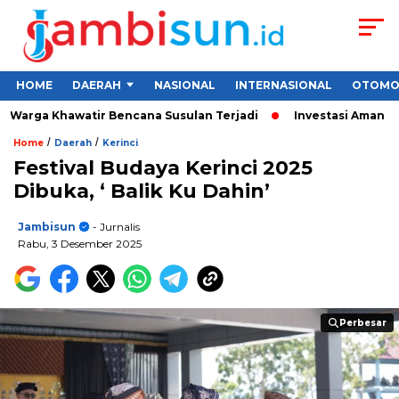
HOME
DAERAH
NASIONAL
INTERNASIONAL
OTOMO
Warga Khawatir Bencana Susulan Terjadi
Investasi Aman untuk
/
/
Home
Daerah
Kerinci
Festival Budaya Kerinci 2025
Dibuka, ‘ Balik Ku Dahin’
Jambisun
- Jurnalis
Rabu, 3 Desember 2025
Perbesar
Perbesar