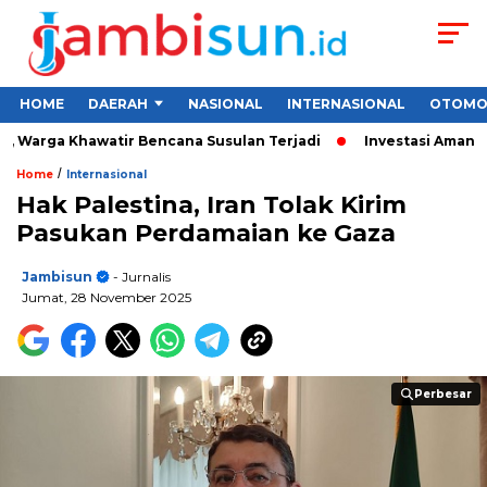
HOME
DAERAH
NASIONAL
INTERNASIONAL
OTOMO
 Warga Khawatir Bencana Susulan Terjadi
Investasi Aman untu
/
Home
Internasional
Hak Palestina, Iran Tolak Kirim
Pasukan Perdamaian ke Gaza
Jambisun
- Jurnalis
Jumat, 28 November 2025
Perbesar
Perbesar