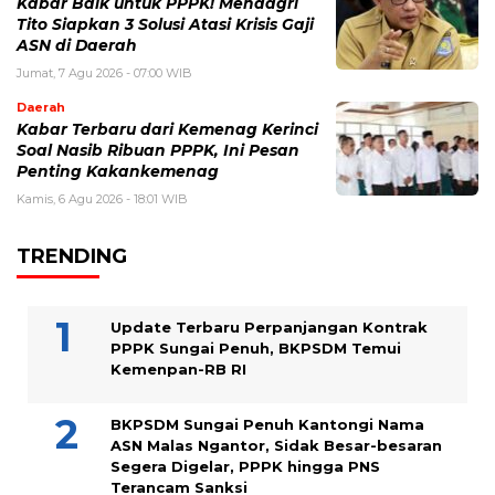
Kabar Baik untuk PPPK! Mendagri
Tito Siapkan 3 Solusi Atasi Krisis Gaji
ASN di Daerah
Jumat, 7 Agu 2026 - 07:00 WIB
Daerah
Kabar Terbaru dari Kemenag Kerinci
Soal Nasib Ribuan PPPK, Ini Pesan
Penting Kakankemenag
Kamis, 6 Agu 2026 - 18:01 WIB
TRENDING
Update Terbaru Perpanjangan Kontrak
PPPK Sungai Penuh, BKPSDM Temui
Kemenpan-RB RI
BKPSDM Sungai Penuh Kantongi Nama
ASN Malas Ngantor, Sidak Besar-besaran
Segera Digelar, PPPK hingga PNS
Terancam Sanksi