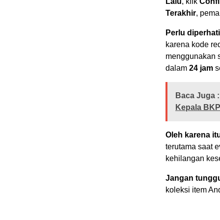
Lalu
, klik
Conf
Terakhir
, pema
Perlu diperhat
karena kode re
menggunakan s
dalam
24 jam
s
Baca Juga :
Kepala BK
Oleh karena it
terutama saat e
kehilangan kes
Jangan tunggu
koleksi item A