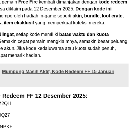
a pemain
Free Fire
kembali dimanjakan dengan
kode redeem
sa diklaim pada 12 Desember 2025.
Dengan kode ini
,
emperoleh hadiah in-game seperti
skin, bundle, loot crate,
ga
item eksklusif
yang memperkuat koleksi mereka.
iingat
, setiap kode memiliki
batas waktu dan kuota
 Semakin cepat pemain mengklaimnya, semakin besar peluang
e akun. Jika kode kedaluwarsa atau kuota sudah penuh,
apat menarik hadiah.
Mumpung Masih Aktif, Kode Redeem FF 15 Januari
e Redeem FF 12 Desember 2025:
M2QH
5Q27
-NPKF