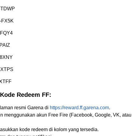
-TDWP
-FX5K
-FQY4
PAIZ
-8XNY
-XTPS
XTFF
 Kode Redeem FF:
 laman resmi Garena di
https://reward.ff.garena.com
.
gin menggunakan akun Free Fire (Facebook, Google, VK, atau
masukkan kode redeem di kolom yang tersedia.