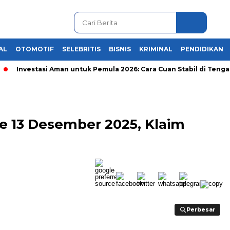
AL
OTOMOTIF
SELEBRITIS
BISNIS
KRIMINAL
PENDIDIKAN
Investasi Aman untuk Pemula 2026: Cara Cuan Stabil di Tengah Kr
e 13 Desember 2025, Klaim
Perbesar
Perbesar