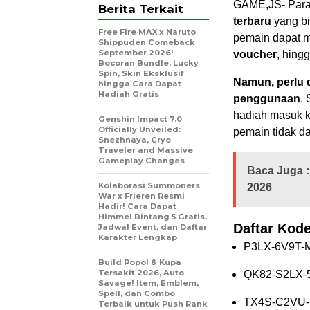
GAME,JS- Par
Berita Terkait
terbaru
yang bi
Free Fire MAX x Naruto
pemain dapat m
Shippuden Comeback
September 2026!
voucher
, hing
Bocoran Bundle, Lucky
Spin, Skin Eksklusif
Namun, perlu d
hingga Cara Dapat
Hadiah Gratis
penggunaan
.
hadiah masuk k
Genshin Impact 7.0
Officially Unveiled:
pemain tidak d
Snezhnaya, Cryo
Traveler and Massive
Gameplay Changes
Baca Juga :
Kolaborasi Summoners
2026
War x Frieren Resmi
Hadir! Cara Dapat
Himmel Bintang 5 Gratis,
Daftar Kod
Jadwal Event, dan Daftar
Karakter Lengkap
P3LX-6V9T-
Build Popol & Kupa
Tersakit 2026, Auto
QK82-S2LX-
Savage! Item, Emblem,
Spell, dan Combo
TX4S-C2VU
Terbaik untuk Push Rank