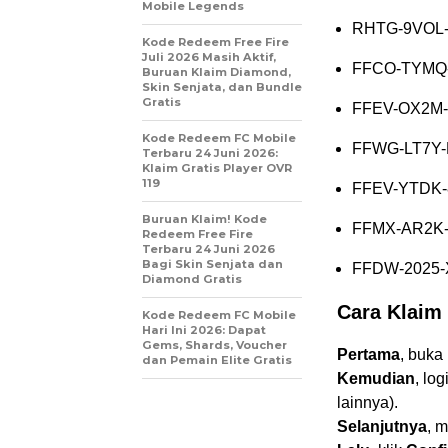
Mobile Legends
RHTG-9VOL
Kode Redeem Free Fire
Juli 2026 Masih Aktif,
FFCO-TYMQ
Buruan Klaim Diamond,
Skin Senjata, dan Bundle
Gratis
FFEV-OX2M
Kode Redeem FC Mobile
FFWG-LT7Y-
Terbaru 24 Juni 2026:
Klaim Gratis Player OVR
119
FFEV-YTDK
Buruan Klaim! Kode
FFMX-AR2K
Redeem Free Fire
Terbaru 24 Juni 2026
Bagi Skin Senjata dan
FFDW-2025-
Diamond Gratis
Cara Klaim
Kode Redeem FC Mobile
Hari Ini 2026: Dapat
Gems, Shards, Voucher
Pertama
, buka
dan Pemain Elite Gratis
Kemudian
, lo
lainnya).
Selanjutnya
, 