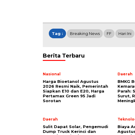
Tag :
Breaking News
FF
Hari Ini
Berita Terbaru
Nasional
Daerah
Harga Bioetanol Agustus
BMKG Be
2026 Resmi Naik, Pemerintah
Kemarau
Siapkan E10 dan E20, Harga
Parah: 
Pertamax Green 95 Jadi
Surut, 
Sorotan
Mening
Daerah
Teknolo
Sulit Dapat Solar, Pengemudi
Biaya A
Dump Truck Kerinci dan
Agustus