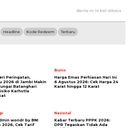
Berita ini 14 kali dibaca
Headline
Kode Redeem
Terbaru
Bisnis
ri Peringatan,
Harga Emas Perhiasan Hari Ini
 2026 di Jambi Makin
6 Agustus 2026: Cek Harga 24
Sungai Batanghari
Karat hingga 12 Karat
Risiko Karhutla
kat
gi
Nasional
dmin wondr by BNI
Kabar Terbaru PPPK 2026:
 2026, Cek Tarif
DPR Tegaskan Tidak Ada