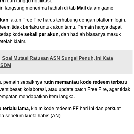
irm
dan tunggu notifikasi.
in langsung menerima hadiah di tab
Mail
dalam game.
ikan
, akun Free Fire harus terhubung dengan platform login,
deem tidak berlaku untuk akun tamu. Pemain hanya dapat
etiap kode
sekali per akun
, dan hadiah biasanya masuk
etelah klaim.
Soal Mutasi Ratusan ASN Sungai Penuh, Ini Kata
PSDM
u
, pemain sebaiknya
rutin memantau kode redeem terbaru
,
vent besar, kolaborasi, atau update patch Free Fire, agar tidak
empatan mendapatkan item langka.
 terlalu lama
, klaim kode redeem FF hari ini dan perkuat
nda sebelum kuota habis.(AN)