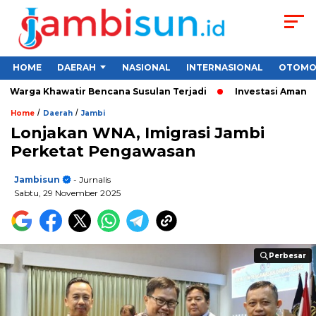
HOME
DAERAH
NASIONAL
INTERNASIONAL
OTOMO
Warga Khawatir Bencana Susulan Terjadi
Investasi Aman untuk
/
/
Home
Daerah
Jambi
Lonjakan WNA, Imigrasi Jambi
Perketat Pengawasan
Jambisun
- Jurnalis
Sabtu, 29 November 2025
Perbesar
Perbesar