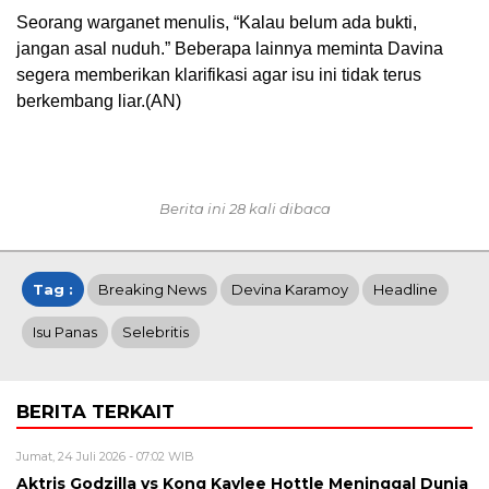
Seorang warganet menulis, “Kalau belum ada bukti,
jangan asal nuduh.” Beberapa lainnya meminta Davina
segera memberikan klarifikasi agar isu ini tidak terus
berkembang liar.(AN)
Berita ini 28 kali dibaca
Tag :
Breaking News
Devina Karamoy
Headline
Isu Panas
Selebritis
BERITA TERKAIT
Jumat, 24 Juli 2026 - 07:02 WIB
Aktris Godzilla vs Kong Kaylee Hottle Meninggal Dunia