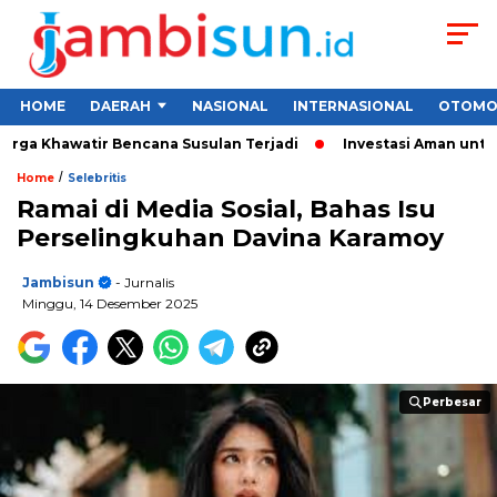
HOME
DAERAH
NASIONAL
INTERNASIONAL
OTOMO
ga Khawatir Bencana Susulan Terjadi
Investasi Aman untuk Pe
/
Home
Selebritis
Ramai di Media Sosial, Bahas Isu
Perselingkuhan Davina Karamoy
Jambisun
- Jurnalis
Minggu, 14 Desember 2025
Perbesar
Perbesar