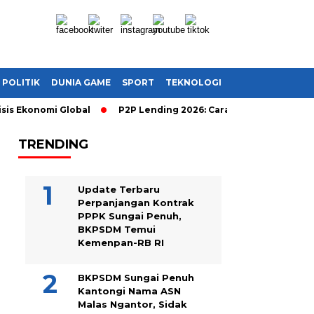
POLITIK
DUNIA GAME
SPORT
TEKNOLOGI
s Ekonomi Global
P2P Lending 2026: Cara Cerdas Menghasilkan
TRENDING
Update Terbaru
Perpanjangan Kontrak
PPPK Sungai Penuh,
BKPSDM Temui
Kemenpan-RB RI
BKPSDM Sungai Penuh
Kantongi Nama ASN
Malas Ngantor, Sidak