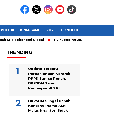
POLITIK
DUNIA GAME
SPORT
TEKNOLOGI
 Krisis Ekonomi Global
P2P Lending 2026: Cara Cerdas Mengha
TRENDING
Update Terbaru
Perpanjangan Kontrak
PPPK Sungai Penuh,
BKPSDM Temui
Kemenpan-RB RI
BKPSDM Sungai Penuh
Kantongi Nama ASN
Malas Ngantor, Sidak