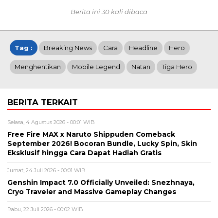
Berita ini 30 kali dibaca
Tag :
Breaking News
Cara
Headline
Hero
Menghentikan
Mobile Legend
Natan
Tiga Hero
BERITA TERKAIT
Selasa, 4 Agustus 2026 - 00:01 WIB
Free Fire MAX x Naruto Shippuden Comeback
September 2026! Bocoran Bundle, Lucky Spin, Skin
Eksklusif hingga Cara Dapat Hadiah Gratis
Jumat, 24 Juli 2026 - 00:01 WIB
Genshin Impact 7.0 Officially Unveiled: Snezhnaya,
Cryo Traveler and Massive Gameplay Changes
Rabu, 22 Juli 2026 - 00:02 WIB