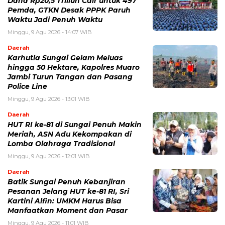
Dana Rp20,5 Triliun Cair untuk 497
Pemda, GTKN Desak PPPK Paruh
Waktu Jadi Penuh Waktu
Minggu, 9 Agu 2026 - 14:07 WIB
Daerah
Karhutla Sungai Gelam Meluas
hingga 50 Hektare, Kapolres Muaro
Jambi Turun Tangan dan Pasang
Police Line
Minggu, 9 Agu 2026 - 13:01 WIB
Daerah
HUT RI ke-81 di Sungai Penuh Makin
Meriah, ASN Adu Kekompakan di
Lomba Olahraga Tradisional
Minggu, 9 Agu 2026 - 12:01 WIB
Daerah
Batik Sungai Penuh Kebanjiran
Pesanan Jelang HUT ke-81 RI, Sri
Kartini Alfin: UMKM Harus Bisa
Manfaatkan Moment dan Pasar
Minggu, 9 Agu 2026 - 11:01 WIB