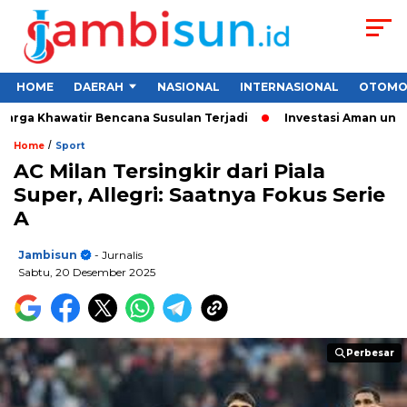
HOME
DAERAH
NASIONAL
INTERNASIONAL
OTOMO
ga Khawatir Bencana Susulan Terjadi
Investasi Aman untuk Pe
/
Home
Sport
AC Milan Tersingkir dari Piala
Super, Allegri: Saatnya Fokus Serie
A
Jambisun
- Jurnalis
Sabtu, 20 Desember 2025
Perbesar
Perbesar