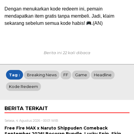
Dengan menukarkan kode redeem ini, pemain
mendapatkan item gratis tanpa membeli. Jadi, klaim
sekarang sebelum semua kode habis!
.(AN)
Berita ini 22 kali dibaca
Tag :
Breaking News
FF
Game
Headline
Kode Redeem
BERITA TERKAIT
Selasa, 4 Agustus 2026 - 00:01 WIB
Free Fire MAX x Naruto Shippuden Comeback
September 2026! Bocoran Bundle, Lucky Spin, Skin