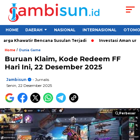
HOME
DAERAH
NASIONAL
INTERNASIONAL
OTOMO
rga Khawatir Bencana Susulan Terjadi
Investasi Aman untuk P
/
Home
Dunia Game
Buruan Klaim, Kode Redeem FF
Hari Ini, 22 Desember 2025
Jambisun
- Jurnalis
Senin, 22 Desember 2025
Perbesar
Perbesar