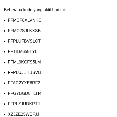
Beberapa kode yang aktif hari ini:
FFMCF8XLVNKC
FFMC2SJLKXSB
FFPLUFBVSLOT
FFTILM659TYL
FFML9KGFS5LM
FFPLUJEHBSVB
FFAC2YXE6RF2
FFGYBGD8H1H4
FFPLZJUDKPTJ
XZJZE25WEFJJ