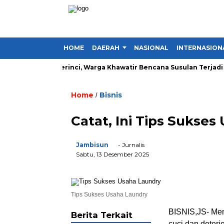
HOME
DAERAH
NASIONAL
INTERNASION
Lima Desa di Kerinci, Warga Khawatir Bencana Susulan Terjadi
Home
Bisnis
/
Catat, Ini Tips Sukse
Jambisun
- Jurnalis
Sabtu, 13 Desember 2025
Tips Sukses Usaha Laundry
BISNIS,JS- Mem
Berita Terkait
cuci dan deterj