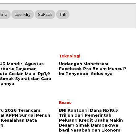
line
Laundry
Sukses
Trik
Teknologi
UR Mandiri Agustus
Undangan Monetisasi
rbaru: Pinjaman
Facebook Pro Belum Muncul?
uta Cicilan Mulai Rp1,9
Ini Penyebab, Solusinya
 Simak Syarat dan Cara
uannya
Bisnis
ru 2026 Terancam
BNI Kantongi Dana Rp18,5
a! KPPN Sungai Penuh
Triliun dari Pemerintah,
 Kesalahan Data
Peluang Kredit Usaha Makin
ng
Besar? Simak Dampaknya
bagi Nasabah dan Ekonomi