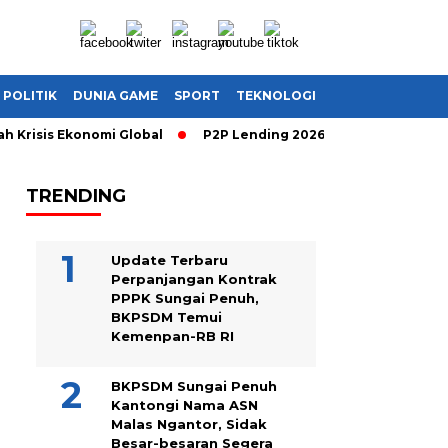
POLITIK
DUNIA GAME
SPORT
TEKNOLOGI
risis Ekonomi Global
P2P Lending 2026: Cara Cerdas Menghasi
TRENDING
Update Terbaru
Perpanjangan Kontrak
PPPK Sungai Penuh,
BKPSDM Temui
Kemenpan-RB RI
BKPSDM Sungai Penuh
Kantongi Nama ASN
Malas Ngantor, Sidak
Besar-besaran Segera