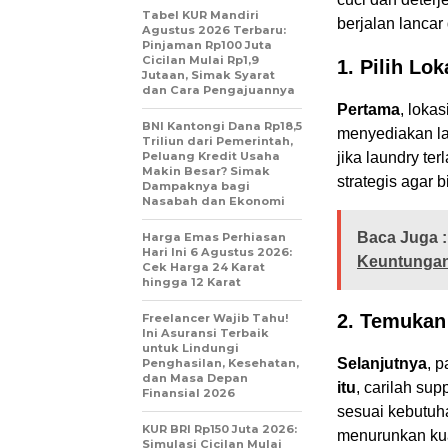
Tabel KUR Mandiri
berjalan lanca
Agustus 2026 Terbaru:
Pinjaman Rp100 Juta
Cicilan Mulai Rp1,9
1. Pilih Lok
Jutaan, Simak Syarat
dan Cara Pengajuannya
Pertama
, loka
BNI Kantongi Dana Rp18,5
menyediakan la
Triliun dari Pemerintah,
Peluang Kredit Usaha
jika laundry ter
Makin Besar? Simak
strategis agar b
Dampaknya bagi
Nasabah dan Ekonomi
Baca Juga :
Harga Emas Perhiasan
Hari Ini 6 Agustus 2026:
Keuntunga
Cek Harga 24 Karat
hingga 12 Karat
2. Temukan 
Freelancer Wajib Tahu!
Ini Asuransi Terbaik
untuk Lindungi
Selanjutnya
, p
Penghasilan, Kesehatan,
dan Masa Depan
itu
, carilah su
Finansial 2026
sesuai kebutuha
KUR BRI Rp150 Juta 2026:
menurunkan kua
Simulasi Cicilan Mulai