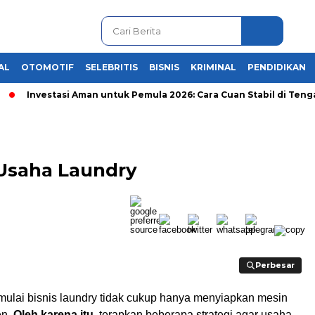
AL
OTOMOTIF
SELEBRITIS
BISNIS
KRIMINAL
PENDIDIKAN
Investasi Aman untuk Pemula 2026: Cara Cuan Stabil di Tengah K
s Usaha Laundry
Perbesar
Perbesar
ulai bisnis laundry tidak cukup hanya menyiapkan mesin
en.
Oleh karena itu
, terapkan beberapa strategi agar usaha