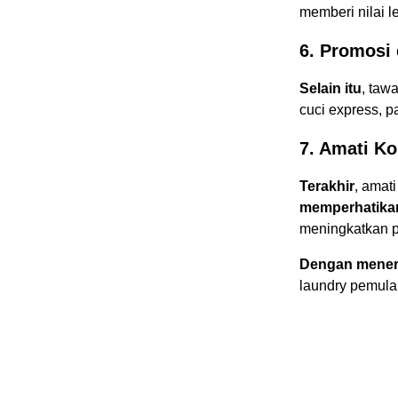
memberi nilai l
6. Promosi
Selain itu
, taw
cuci express, p
7. Amati Ko
Terakhir
, amat
memperhatika
meningkatkan pr
Dengan menera
laundry pemula