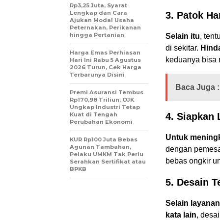
Rp3,25 Juta, Syarat
Lengkap dan Cara
3. Patok Ha
Ajukan Modal Usaha
Peternakan, Perikanan
hingga Pertanian
Selain itu
, ten
di sekitar.
Hinda
Harga Emas Perhiasan
keduanya bisa 
Hari Ini Rabu 5 Agustus
2026 Turun, Cek Harga
Terbarunya Disini
Baca Juga :
Premi Asuransi Tembus
Rp170,98 Triliun, OJK
Ungkap Industri Tetap
Kuat di Tengah
4. Siapkan
Perubahan Ekonomi
Untuk meningk
KUR Rp100 Juta Bebas
Agunan Tambahan,
dengan pemesa
Pelaku UMKM Tak Perlu
bebas ongkir un
Serahkan Sertifikat atau
BPKB
5. Desain 
Selain layanan
kata lain
, desa