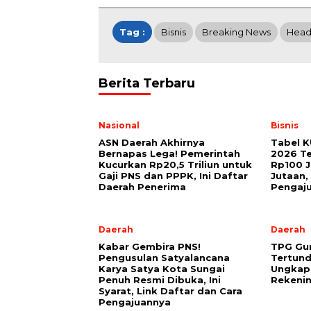
Tag :
Bisnis
Breaking News
Head
Berita Terbaru
Nasional
Bisnis
ASN Daerah Akhirnya
Tabel K
Bernapas Lega! Pemerintah
2026 Te
Kucurkan Rp20,5 Triliun untuk
Rp100 J
Gaji PNS dan PPPK, Ini Daftar
Jutaan,
Daerah Penerima
Pengaj
Daerah
Daerah
Kabar Gembira PNS!
TPG Gu
Pengusulan Satyalancana
Tertund
Karya Satya Kota Sungai
Ungkap
Penuh Resmi Dibuka, Ini
Rekeni
Syarat, Link Daftar dan Cara
Pengajuannya