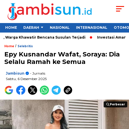
HOME
DAERAH
NASIONAL
INTERNASIONAL
OTOMO
 Warga Khawatir Bencana Susulan Terjadi
Investasi Aman untu
/
Home
Selebritis
Epy Kusnandar Wafat, Soraya: Dia
Selalu Ramah ke Semua
Jambisun
- Jurnalis
Sabtu, 6 Desember 2025
Perbesar
Perbesar