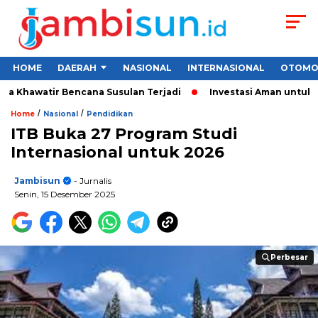
HOME
DAERAH
NASIONAL
INTERNASIONAL
OTOMO
Khawatir Bencana Susulan Terjadi
Investasi Aman untuk Pemul
/
/
Home
Nasional
Pendidikan
ITB Buka 27 Program Studi
Internasional untuk 2026
Jambisun
- Jurnalis
Senin, 15 Desember 2025
Perbesar
Perbesar