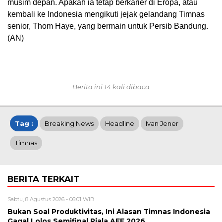
musim depan. Apakah ia tetap berkarier di Eropa, atau
kembali ke Indonesia mengikuti jejak gelandang Timnas
senior, Thom Haye, yang bermain untuk Persib Bandung.
(AN)
Berita ini 14 kali dibaca
Tag :
Breaking News
Headline
Ivan Jener
Timnas
BERITA TERKAIT
Sabtu, 8 Agustus 2026 - 06:01 WIB
Bukan Soal Produktivitas, Ini Alasan Timnas Indonesia
Gagal Lolos Semifinal Piala AFF 2026