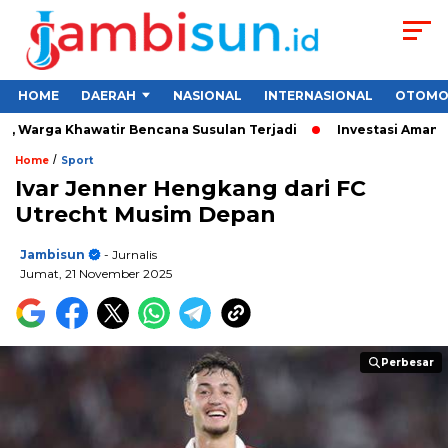
HOME
DAERAH
NASIONAL
INTERNASIONAL
OTOMO
 Warga Khawatir Bencana Susulan Terjadi
Investasi Aman untu
/
Home
Sport
Ivar Jenner Hengkang dari FC
Utrecht Musim Depan
Jambisun
- Jurnalis
Jumat, 21 November 2025
Perbesar
Perbesar