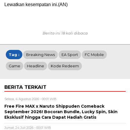
Lewatkan kesempatan ini.(AN)
Berita ini 18 kali dibaca
Tag :
Breaking News
EA Sport
FC Mobile
Game
Headline
Kode Redeem
BERITA TERKAIT
Selasa, 4 Agustus 2026 - 00:01 WIB
Free Fire MAX x Naruto Shippuden Comeback
September 2026! Bocoran Bundle, Lucky Spin, Skin
Eksklusif hingga Cara Dapat Hadiah Gratis
Jumat, 24 Juli 2026 - 00:01 WIB