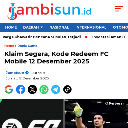
HOME
DAERAH
NASIONAL
INTERNASIONAL
OTOMO
arga Khawatir Bencana Susulan Terjadi
Investasi Aman untuk 
/
Home
Dunia Game
Klaim Segera, Kode Redeem FC
Mobile 12 Desember 2025
Jambisun
- Jurnalis
Jumat, 12 Desember 2025
Perbesar
Perbesar