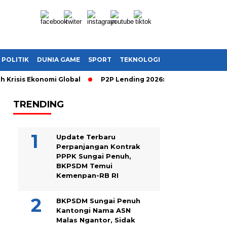
POLITIK
DUNIA GAME
SPORT
TEKNOLOGI
risis Ekonomi Global
P2P Lending 2026: Cara Cerdas Menghasi
TRENDING
Update Terbaru
Perpanjangan Kontrak
PPPK Sungai Penuh,
BKPSDM Temui
Kemenpan-RB RI
BKPSDM Sungai Penuh
Kantongi Nama ASN
Malas Ngantor, Sidak