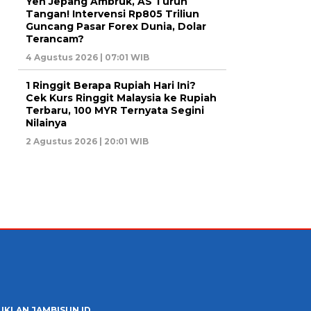
Yen Jepang Ambruk, AS Turun
Tangan! Intervensi Rp805 Triliun
Guncang Pasar Forex Dunia, Dolar
Terancam?
4 Agustus 2026 | 07:01 WIB
1 Ringgit Berapa Rupiah Hari Ini?
Cek Kurs Ringgit Malaysia ke Rupiah
Terbaru, 100 MYR Ternyata Segini
Nilainya
2 Agustus 2026 | 20:01 WIB
 IKLAN JAMBISUN.ID