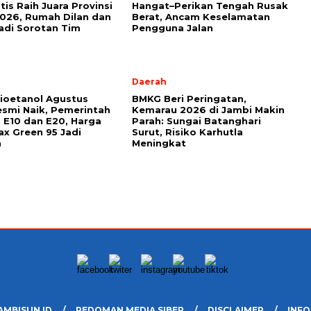
tis Raih Juara Provinsi
Hangat–Perikan Tengah Rusak
026, Rumah Dilan dan
Berat, Ancam Keselamatan
di Sorotan Tim
Pengguna Jalan
l
Daerah
ioetanol Agustus
BMKG Beri Peringatan,
smi Naik, Pemerintah
Kemarau 2026 di Jambi Makin
 E10 dan E20, Harga
Parah: Sungai Batanghari
x Green 95 Jadi
Surut, Risiko Karhutla
n
Meningkat
AMBISUN.ID
PEDOMAN MEDIA SIBER
DISCLAIMER
INFO