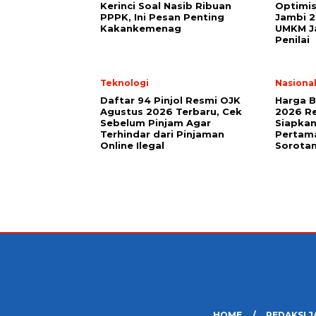
Kerinci Soal Nasib Ribuan
Optimis
PPPK, Ini Pesan Penting
Jambi 2
Kakankemenag
UMKM Ja
Penilai
Teknologi
Nasiona
Daftar 94 Pinjol Resmi OJK
Harga B
Agustus 2026 Terbaru, Cek
2026 Re
Sebelum Pinjam Agar
Siapkan
Terhindar dari Pinjaman
Pertama
Online Ilegal
Sorota
HOME
REDAKSI J