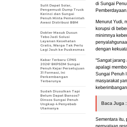
di Sungai Pen
Sulit Dapat Solar,
Pengemudi Dump Truck
Pemberdayaan,”
Kerinci dan Sungai
Penuh Minta Pemerintah
Menurut Yudi, 
Awasi Distribusi BBM
korupsi di bebe
Dokter Masuk Dusun
minimnya keber
Tebo Jadi Solusi
Layanan Kesehatan
penyalahgunaan
Gratis, Warga Tak Perlu
dengan kekuatan
Lagi Jauh ke Puskesmas
Kabar Terbaru CPNS
“Sangat jarang
2026! BKPSDM Sungai
apalagi memboc
Penuh Kejar Persetujuan
31 Formasi, Ini
Sungai Penuh le
Perkembangan
masyarakat yan
Terbarunya
keberimbangan
Sudah Diusulkan Tapi
Belum Dapat Bansos?
Dinsos Sungai Penuh
Baca Juga :
Ungkap 4 Penyebab
Utamanya
Sementara itu,
pernyataan resm