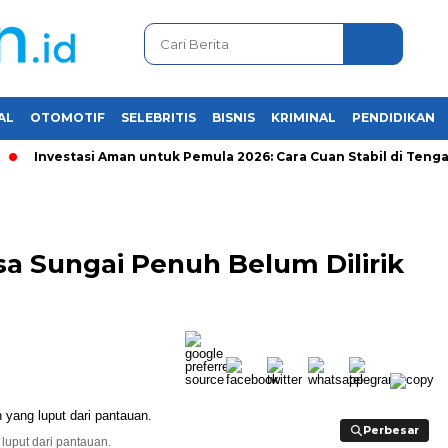
AL
OTOMOTIF
SELEBRITIS
BISNIS
KRIMINAL
PENDIDIKAN
Investasi Aman untuk Pemula 2026: Cara Cuan Stabil di Tengah K
 Sungai Penuh Belum Dilirik
Perbesar
Perbesar
 luput dari pantauan.