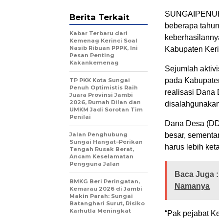
SUNGAIPENUH,J
Berita Terkait
beberapa tahun
Kabar Terbaru dari
keberhasilanny
Kemenag Kerinci Soal
Nasib Ribuan PPPK, Ini
Kabupaten Keri
Pesan Penting
Kakankemenag
Sejumlah aktiv
pada Kabupaten
TP PKK Kota Sungai
Penuh Optimistis Raih
realisasi Dana
Juara Provinsi Jambi
2026, Rumah Dilan dan
disalahgunakan
UMKM Jadi Sorotan Tim
Penilai
Dana Desa (DD)
Jalan Penghubung
besar, sementa
Sungai Hangat–Perikan
harus lebih keta
Tengah Rusak Berat,
Ancam Keselamatan
Pengguna Jalan
Baca Juga :
BMKG Beri Peringatan,
Namanya
Kemarau 2026 di Jambi
Makin Parah: Sungai
Batanghari Surut, Risiko
Karhutla Meningkat
“Pak pejabat Ke