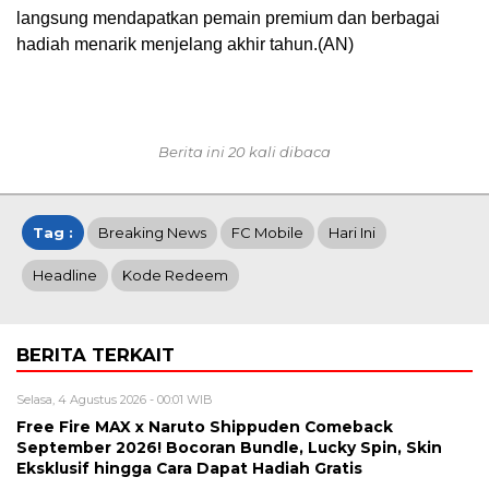
langsung mendapatkan pemain premium dan berbagai
hadiah menarik menjelang akhir tahun.(AN)
Berita ini 20 kali dibaca
Tag :
Breaking News
FC Mobile
Hari Ini
Headline
Kode Redeem
BERITA TERKAIT
Selasa, 4 Agustus 2026 - 00:01 WIB
Free Fire MAX x Naruto Shippuden Comeback
September 2026! Bocoran Bundle, Lucky Spin, Skin
Eksklusif hingga Cara Dapat Hadiah Gratis