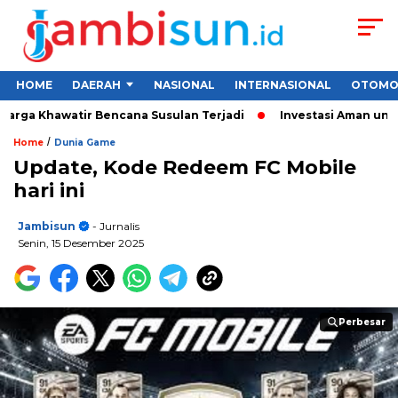
HOME
DAERAH
NASIONAL
INTERNASIONAL
OTOMO
ga Khawatir Bencana Susulan Terjadi
Investasi Aman untuk Pe
/
Home
Dunia Game
Update, Kode Redeem FC Mobile
hari ini
Jambisun
- Jurnalis
Senin, 15 Desember 2025
Perbesar
Perbesar