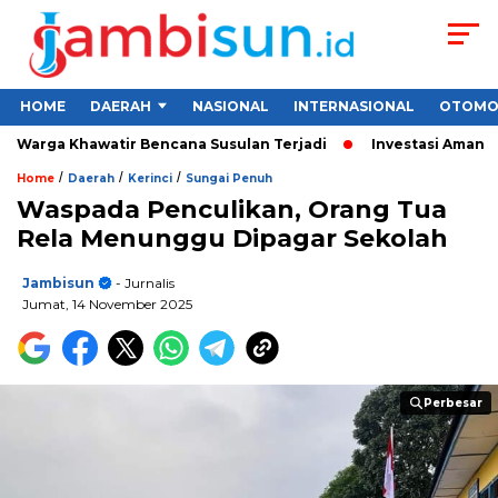
HOME
DAERAH
NASIONAL
INTERNASIONAL
OTOMO
 Warga Khawatir Bencana Susulan Terjadi
Investasi Aman untu
/
/
/
Home
Daerah
Kerinci
Sungai Penuh
Waspada Penculikan, Orang Tua
Rela Menunggu Dipagar Sekolah
Jambisun
- Jurnalis
Jumat, 14 November 2025
Perbesar
Perbesar