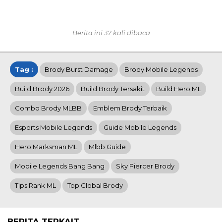
Berita ini 37 kali dibaca
Tag :
Brody Burst Damage
Brody Mobile Legends
Build Brody 2026
Build Brody Tersakit
Build Hero ML
Combo Brody MLBB
Emblem Brody Terbaik
Esports Mobile Legends
Guide Mobile Legends
Hero Marksman ML
Mlbb Guide
Mobile Legends Bang Bang
Sky Piercer Brody
Tips Rank ML
Top Global Brody
BERITA TERKAIT