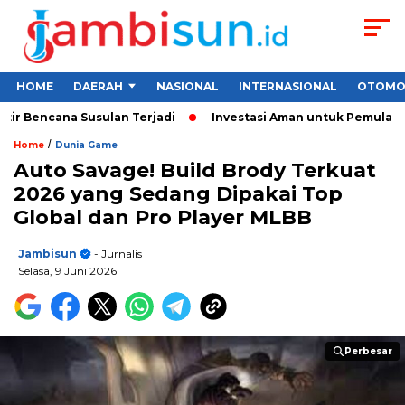
HOME
DAERAH
NASIONAL
INTERNASIONAL
OTOMO
ncana Susulan Terjadi
Investasi Aman untuk Pemula 2026: Car
/
Home
Dunia Game
Auto Savage! Build Brody Terkuat
2026 yang Sedang Dipakai Top
Global dan Pro Player MLBB
Jambisun
- Jurnalis
Selasa, 9 Juni 2026
Perbesar
Perbesar