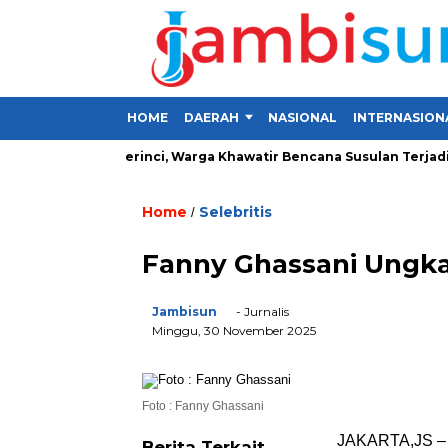
HOME
DAERAH
NASIONAL
INTERNASION
Lima Desa di Kerinci, Warga Khawatir Bencana Susulan Terjadi
Home
Selebritis
/
Fanny Ghassani Ungka
Jambisun
- Jurnalis
Minggu, 30 November 2025
Foto : Fanny Ghassani
JAKARTA,JS 
Berita Terkait