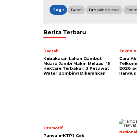
Tag :
Berat
Breaking News
Fann
Berita Terbaru
Daerah
Teknolo
Kebakaran Lahan Gambut
Cara Ak
Muaro Jambi Makin Meluas, 15
Telkoms
Hektare Terbakar: 3 Pesawat
2026 ag
Water Bombing Dikerahkan
Hangus
Otomotif
Nasiona
Punya e-KTP? Cek