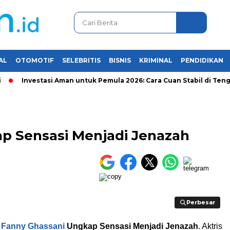
AL
OTOMOTIF
SELEBRITIS
BISNIS
KRIMINAL
PENDIDIKAN
Investasi Aman untuk Pemula 2026: Cara Cuan Stabil di Tengah K
p Sensasi Menjadi Jenazah
Perbesar
Perbesar
–
Fanny Ghassani
Ungkap Sensasi Menjadi Jenazah
. Aktris