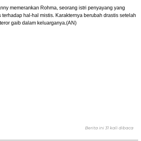
anny memerankan Rohma, seorang istri penyayang yang
 terhadap hal-hal mistis. Karakternya berubah drastis setelah
teror gaib dalam keluarganya.(AN)
Berita ini 31 kali dibaca