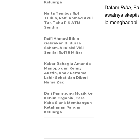
Keluarga
Dalam
Riba
, F
Harta Tembus Rp1
awalnya skeptis
Triliun, Raffi Ahmad Akui
ia menghadapi 
Tak Tahu PIN ATM
Sendiri
Raffi Ahmad Bikin
Gebrakan di Bursa
Saham, Akuisisi VISI
Senilai Rp178 Miliar
Kabar Bahagia Amanda
Manopo dan Kenny
Austin, Anak Pertama
Lahir Sehat dan Diberi
Nama Zac
Dari Panggung Musik ke
Kebun Organik, Cara
Kaka Slank Membangun
Ketahanan Pangan
Keluarga