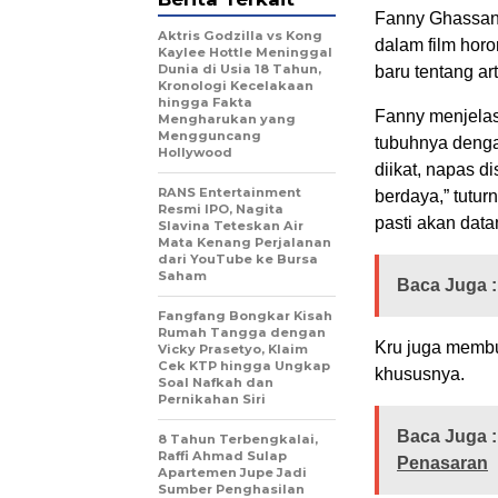
Fanny Ghassan
Aktris Godzilla vs Kong
dalam film horo
Kaylee Hottle Meninggal
Dunia di Usia 18 Tahun,
baru tentang a
Kronologi Kecelakaan
hingga Fakta
Fanny menjelas
Mengharukan yang
Mengguncang
tubuhnya dengan
Hollywood
diikat, napas d
RANS Entertainment
berdaya,” tutu
Resmi IPO, Nagita
pasti akan data
Slavina Teteskan Air
Mata Kenang Perjalanan
dari YouTube ke Bursa
Saham
Baca Juga :
Fangfang Bongkar Kisah
Rumah Tangga dengan
Kru juga membu
Vicky Prasetyo, Klaim
Cek KTP hingga Ungkap
khususnya.
Soal Nafkah dan
Pernikahan Siri
Baca Juga :
8 Tahun Terbengkalai,
Raffi Ahmad Sulap
Penasaran
Apartemen Jupe Jadi
Sumber Penghasilan