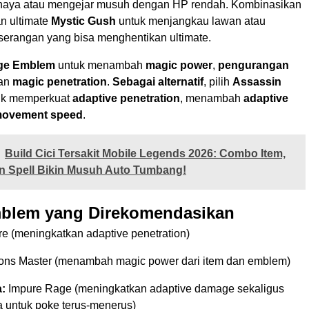
ahaya atau mengejar musuh dengan HP rendah. Kombinasikan
an ultimate
Mystic Gush
untuk menjangkau lawan atau
serangan yang bisa menghentikan ultimate.
ge Emblem
untuk menambah
magic power
,
pengurangan
dan
magic penetration
.
Sebagai alternatif
, pilih
Assassin
uk memperkuat
adaptive penetration
, menambah
adaptive
ovement speed
.
Build Cici Tersakit Mobile Legends 2026: Combo Item,
n Spell Bikin Musuh Auto Tumbang!
mblem yang Direkomendasikan
e (meningkatkan adaptive penetration)
s Master (menambah magic power dari item dan emblem)
:
Impure Rage (meningkatkan adaptive damage sekaligus
 untuk poke terus-menerus)