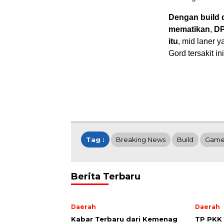
Dengan build 
mematikan
,
DP
itu
, mid laner 
Gord tersakit in
Tag :
Breaking News
Build
Gam
Berita Terbaru
Daerah
Daerah
Kabar Terbaru dari Kemenag
TP PKK 