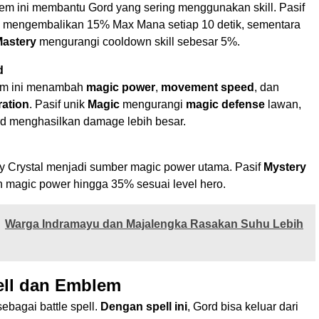
item ini membantu Gord yang sering menggunakan skill. Pasif
mengembalikan 15% Max Mana setiap 10 detik, sementara
Mastery
mengurangi cooldown skill sebesar 5%.
d
tem ini menambah
magic power
,
movement speed
, dan
ration
. Pasif unik
Magic
mengurangi
magic defense
lawan,
d menghasilkan damage lebih besar.
ly Crystal menjadi sumber magic power utama. Pasif
Mystery
 magic power hingga 35% sesuai level hero.
Warga Indramayu dan Majalengka Rasakan Suhu Lebih
ell dan Emblem
ebagai battle spell.
Dengan spell ini
, Gord bisa keluar dari