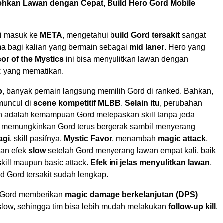
ehkan Lawan dengan Cepat, Build Hero Gord Mobile
li masuk ke
META
, mengetahui
build Gord tersakit
sangat
ama bagi kalian yang bermain sebagai
mid laner
. Hero yang
or of the Mystics
ini bisa menyulitkan lawan dengan
c yang mematikan.
p
, banyak pemain langsung memilih Gord di ranked. Bahkan,
 muncul di
scene kompetitif MLBB
.
Selain itu
, perubahan
kan adalah kemampuan Gord melepaskan skill tanpa jeda
ni memungkinkan Gord terus bergerak sambil menyerang
agi
, skill pasifnya,
Mystic Favor
, menambah
magic attack
,
dan efek
slow
setelah Gord menyerang lawan empat kali, baik
ill maupun basic attack.
Efek ini jelas menyulitkan lawan
,
ild Gord tersakit sudah lengkap.
ll Gord memberikan
magic damage berkelanjutan (DPS)
 slow, sehingga tim bisa lebih mudah melakukan
follow-up kill
.