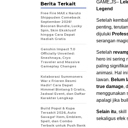
GAME,JS–
Lel
Berita Terkait
Legend
Free Fire MAX x Naruto
Shippuden Comeback
Setelah kemba
September 2026!
Bocoran Bundle, Lucky
penting, terut
Spin, Skin Eksklusif
dijuluki
Profess
hingga Cara Dapat
Hadiah Gratis
serangan magi
Genshin Impact 7.0
Setelah
revam
Officially Unveiled:
Snezhnaya, Cryo
hero ini sering
Traveler and Massive
paling signifi
Gameplay Changes
animasi. Hal i
Kolaborasi Summoners
lawan.
Belum l
War x Frieren Resmi
Hadir! Cara Dapat
true damage
, 
Himmel Bintang 5 Gratis,
menggunakan sk
Jadwal Event, dan Daftar
Karakter Lengkap
apalagi jika bu
Build Popol & Kupa
Selain itu
, ski
Tersakit 2026, Auto
Savage! Item, Emblem,
sekaligus efek
Spell, dan Combo
Terbaik untuk Push Rank