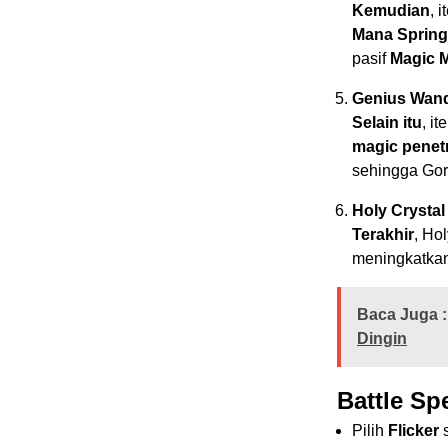
Kemudian
, 
Mana Spring
pasif
Magic 
Genius Wan
Selain itu
, i
magic penet
sehingga Gor
Holy Crystal
Terakhir
, Ho
meningkatkan
Baca Juga :
Dingin
Battle Sp
Pilih
Flicker
s