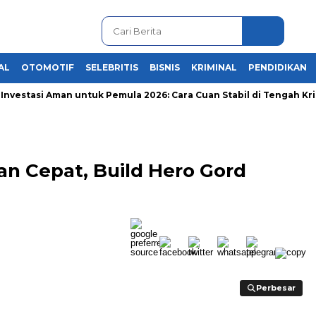
AL
OTOMOTIF
SELEBRITIS
BISNIS
KRIMINAL
PENDIDIKAN
stasi Aman untuk Pemula 2026: Cara Cuan Stabil di Tengah Krisis 
n Cepat, Build Hero Gord
Perbesar
Perbesar