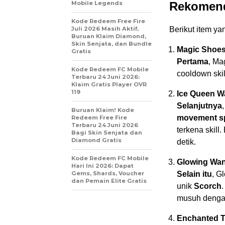
Mobile Legends
Rekomend
Kode Redeem Free Fire
Juli 2026 Masih Aktif,
Berikut item yan
Buruan Klaim Diamond,
Skin Senjata, dan Bundle
Magic Shoe
Gratis
Pertama
, M
Kode Redeem FC Mobile
cooldown skil
Terbaru 24 Juni 2026:
Klaim Gratis Player OVR
119
Ice Queen 
Selanjutnya
Buruan Klaim! Kode
movement s
Redeem Free Fire
Terbaru 24 Juni 2026
terkena skill
Bagi Skin Senjata dan
Diamond Gratis
detik.
Kode Redeem FC Mobile
Glowing Wa
Hari Ini 2026: Dapat
Gems, Shards, Voucher
Selain itu
, G
dan Pemain Elite Gratis
unik
Scorch
musuh dengan
Enchanted T