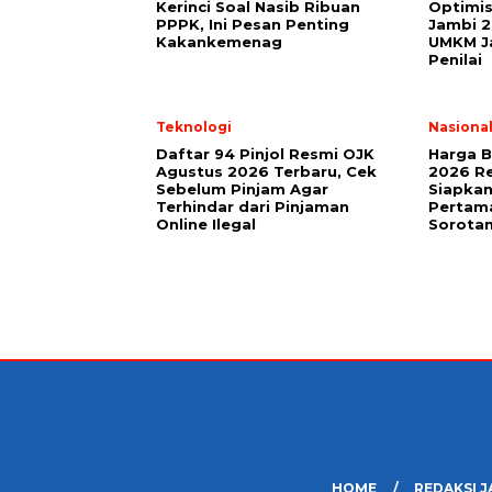
Kerinci Soal Nasib Ribuan
Optimis
PPPK, Ini Pesan Penting
Jambi 2
Kakankemenag
UMKM Ja
Penilai
Teknologi
Nasiona
Daftar 94 Pinjol Resmi OJK
Harga B
Agustus 2026 Terbaru, Cek
2026 Re
Sebelum Pinjam Agar
Siapkan
Terhindar dari Pinjaman
Pertama
Online Ilegal
Sorota
HOME
REDAKSI J