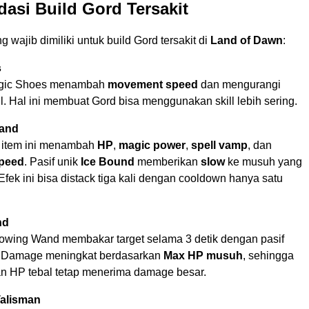
asi Build Gord Tersakit
g wajib dimiliki untuk build Gord tersakit di
Land of Dawn
:
s
agic Shoes menambah
movement speed
dan mengurangi
l. Hal ini membuat Gord bisa menggunakan skill lebih sering.
Wand
, item ini menambah
HP
,
magic power
,
spell vamp
, dan
peed
. Pasif unik
Ice Bound
memberikan
slow
ke musuh yang
. Efek ini bisa distack tiga kali dengan cooldown hanya satu
nd
lowing Wand membakar target selama 3 detik dengan pasif
. Damage meningkat berdasarkan
Max HP musuh
, sehingga
 HP tebal tetap menerima damage besar.
alisman