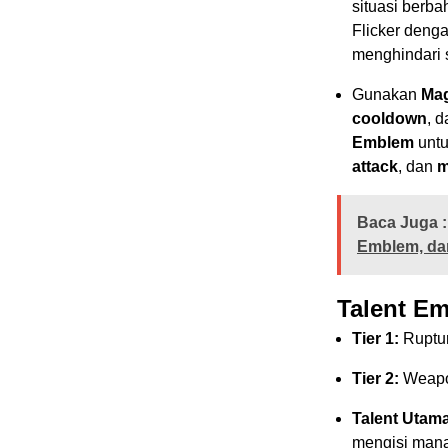
situasi berb
Flicker deng
menghindari 
Gunakan
Ma
cooldown
, 
Emblem
unt
attack
, dan
m
Baca Juga :
Emblem, da
Talent E
Tier 1:
Ruptur
Tier 2:
Weapon
Talent Utama
mengisi mana