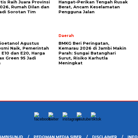
tis Raih Juara Provinsi
Hangat–Perikan Tengah Rusak
026, Rumah Dilan dan
Berat, Ancam Keselamatan
di Sorotan Tim
Pengguna Jalan
l
Daerah
ioetanol Agustus
BMKG Beri Peringatan,
smi Naik, Pemerintah
Kemarau 2026 di Jambi Makin
 E10 dan E20, Harga
Parah: Sungai Batanghari
x Green 95 Jadi
Surut, Risiko Karhutla
n
Meningkat
AMBISUN.ID
PEDOMAN MEDIA SIBER
DISCLAIMER
INFO