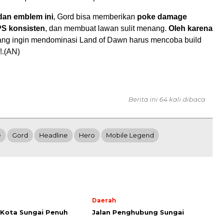
dan emblem ini
, Gord bisa memberikan
poke damage
S konsisten
, dan membuat lawan sulit menang.
Oleh karena
yang ingin mendominasi Land of Dawn harus mencoba build
i!.(AN)
Berita ini 64 kali dibaca
e
Gord
Headline
Hero
Mobile Legend
Daerah
Kota Sungai Penuh
Jalan Penghubung Sungai