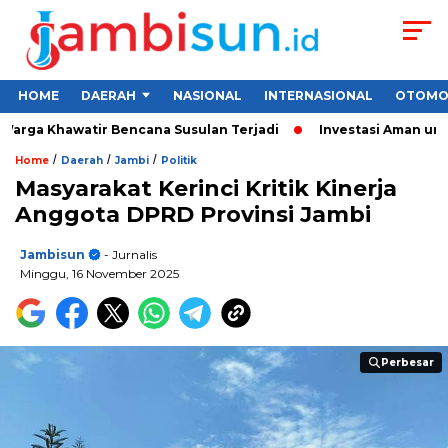
HOME
DAERAH
NASIONAL
INTERNASIONAL
OTOMO
arga Khawatir Bencana Susulan Terjadi
Investasi Aman untuk 
/
/
/
Home
Daerah
Jambi
Politik
Masyarakat Kerinci Kritik Kinerja
Anggota DPRD Provinsi Jambi
Jambisun
- Jurnalis
Minggu, 16 November 2025
Perbesar
Perbesar