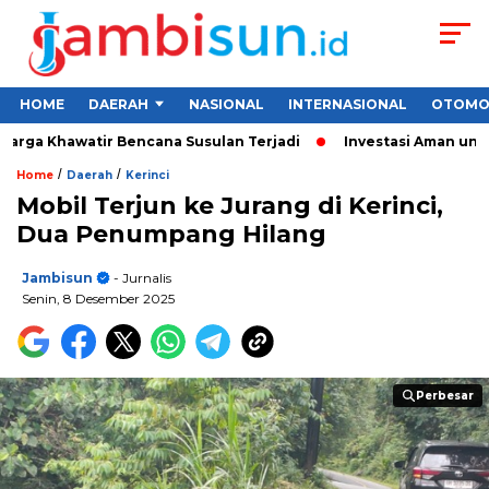
HOME
DAERAH
NASIONAL
INTERNASIONAL
OTOMO
ga Khawatir Bencana Susulan Terjadi
Investasi Aman untuk Pe
/
/
Home
Daerah
Kerinci
Mobil Terjun ke Jurang di Kerinci,
Dua Penumpang Hilang
Jambisun
- Jurnalis
Senin, 8 Desember 2025
Perbesar
Perbesar