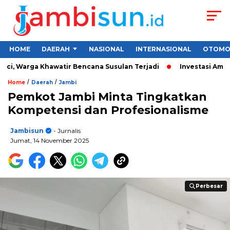
HOME
DAERAH
NASIONAL
INTERNASIONAL
OTOMO
i, Warga Khawatir Bencana Susulan Terjadi
Investasi Aman un
/
/
Home
Daerah
Jambi
Pemkot Jambi Minta Tingkatkan
Kompetensi dan Profesionalisme
Jambisun
- Jurnalis
Jumat, 14 November 2025
Perbesar
Perbesar