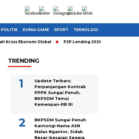
POLITIK
DUNIA GAME
SPORT
TEKNOLOGI
risis Ekonomi Global
P2P Lending 2026: Cara Cerdas Menghasi
TRENDING
Update Terbaru
Perpanjangan Kontrak
PPPK Sungai Penuh,
BKPSDM Temui
Kemenpan-RB RI
BKPSDM Sungai Penuh
Kantongi Nama ASN
Malas Ngantor, Sidak
Besar-besaran Segera