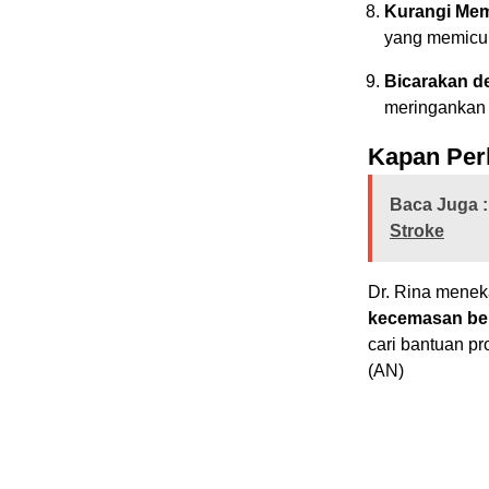
Kurangi Mem
yang memicu r
Bicarakan d
meringankan 
Kapan Per
Baca Juga :
Stroke
Dr. Rina mene
kecemasan ber
cari bantuan pr
(AN)