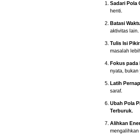
Sadari Pola 
henti.
Batasi Waktu
aktivitas lain.
Tulis Isi Piki
masalah lebih
Fokus pada 
nyata, bukan 
Latih Perna
saraf.
Ubah Pola P
Terburuk.
Alihkan Energ
mengalihkan f