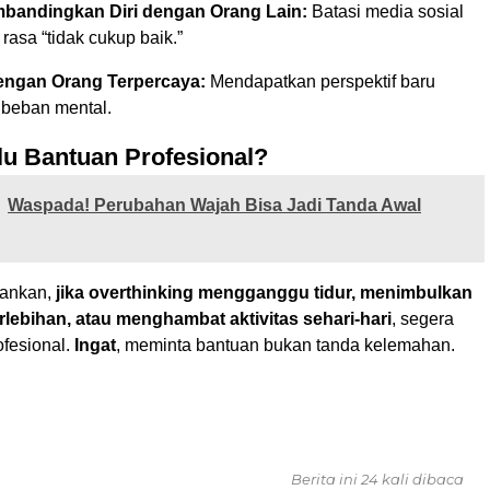
bandingkan Diri dengan Orang Lain:
Batasi media sosial
asa “tidak cukup baik.”
engan Orang Terpercaya:
Mendapatkan perspektif baru
beban mental.
lu Bantuan Profesional?
Waspada! Perubahan Wajah Bisa Jadi Tanda Awal
kankan,
jika overthinking mengganggu tidur, menimbulkan
lebihan, atau menghambat aktivitas sehari-hari
, segera
ofesional.
Ingat
, meminta bantuan bukan tanda kelemahan.
Berita ini 24 kali dibaca