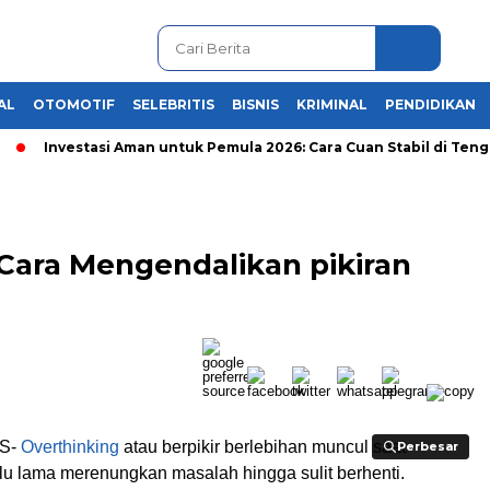
AL
OTOMOTIF
SELEBRITIS
BISNIS
KRIMINAL
PENDIDIKAN
Investasi Aman untuk Pemula 2026: Cara Cuan Stabil di Tengah K
i Cara Mengendalikan pikiran
S-
Overthinking
atau berpikir berlebihan muncul saat
Perbesar
Perbesar
lu lama merenungkan masalah hingga sulit berhenti.