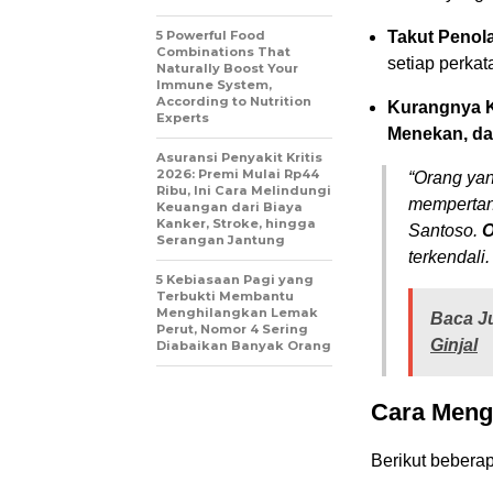
5 Powerful Food
Takut Penola
Combinations That
setiap perkat
Naturally Boost Your
Immune System,
According to Nutrition
Kurangnya K
Experts
Menekan, da
Asuransi Penyakit Kritis
2026: Premi Mulai Rp44
“Orang yan
Ribu, Ini Cara Melindungi
mempertany
Keuangan dari Biaya
Kanker, Stroke, hingga
Santoso.
O
Serangan Jantung
terkendali.
5 Kebiasaan Pagi yang
Terbukti Membantu
Menghilangkan Lemak
Baca J
Perut, Nomor 4 Sering
Ginjal
Diabaikan Banyak Orang
Cara Menga
Berikut bebera