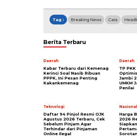
Tag :
Breaking News
Cara
Headl
Berita Terbaru
Daerah
Daerah
Kabar Terbaru dari Kemenag
TP PKK 
Kerinci Soal Nasib Ribuan
Optimis
PPPK, Ini Pesan Penting
Jambi 2
Kakankemenag
UMKM Ja
Penilai
Teknologi
Nasiona
Daftar 94 Pinjol Resmi OJK
Harga B
Agustus 2026 Terbaru, Cek
2026 Re
Sebelum Pinjam Agar
Siapkan
Terhindar dari Pinjaman
Pertama
Online Ilegal
Sorota