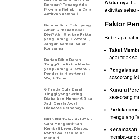
BPJS Nonaktif Saat Mau
Akibatnya
, ha
Berobat? Tenang Ada
Program Rehab, Ini Cara
aktivitas sehari-
Aktifkan Kembali
Faktor Pe
Berapa Butir Telur yang
Aman Dimakan Saat
Diet? Ahli Ungkap Fakta
Beberapa hal me
yang Jarang Diketahui,
Jangan Sampai Salah
Konsumsi!
Takut Membu
agar tidak sa
Durian Bikin Darah
Tinggi? Ini Fakta Medis
yang Jarang Diketahui,
Pengalaman 
Penderita Hipertensi
seseorang le
Wajib Tahu!
6 Tanda Gula Darah
Kurang Perca
Tinggi yang Sering
seseorang me
Diabaikan, Nomor 6 Bisa
Jadi Gejala Awal
Diabetes Berbahaya
Perfeksioni
mengulang “
BPJS PBI Tidak Aktif? Ini
Cara Mengaktifkan
Kembali Lewat Dinsos,
Kecemasan B
Pandawa, atau Jalur
membayangkan
Mandiri