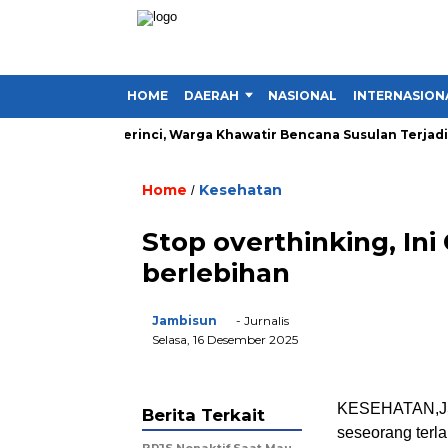
HOME
DAERAH
NASIONAL
INTERNASION
Lima Desa di Kerinci, Warga Khawatir Bencana Susulan Terjadi
Home
Kesehatan
/
Stop overthinking, In
berlebihan
Jambisun
- Jurnalis
Selasa, 16 Desember 2025
KESEHATAN,J
Berita Terkait
seseorang terla