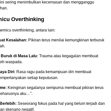
l ini sering menimbulkan kecemasan dan mengganggu
hari.
micu Overthinking
micu overthinking, antara lain:
at Kesalahan:
Pikiran terus menilai kemungkinan terburuk
lah.
Buruk di Masa Lalu:
Trauma atau kegagalan membuat
bih waspada.
ya Diri:
Rasa ragu pada kemampuan diri membuat
mpertanyakan setiap keputusan.
sme:
Keinginan segalanya sempurna membuat pikiran terus
seharusnya aku…”.
erlebih:
Seseorang fokus pada hal yang belum terjadi dan
 skenario negatif.