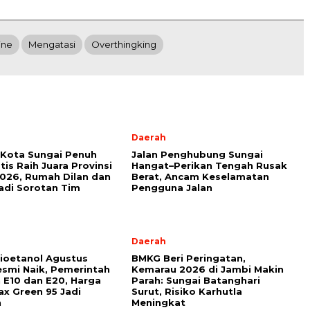
ine
Mengatasi
Overthingking
Daerah
Kota Sungai Penuh
Jalan Penghubung Sungai
tis Raih Juara Provinsi
Hangat–Perikan Tengah Rusak
026, Rumah Dilan dan
Berat, Ancam Keselamatan
di Sorotan Tim
Pengguna Jalan
l
Daerah
ioetanol Agustus
BMKG Beri Peringatan,
smi Naik, Pemerintah
Kemarau 2026 di Jambi Makin
 E10 dan E20, Harga
Parah: Sungai Batanghari
x Green 95 Jadi
Surut, Risiko Karhutla
n
Meningkat