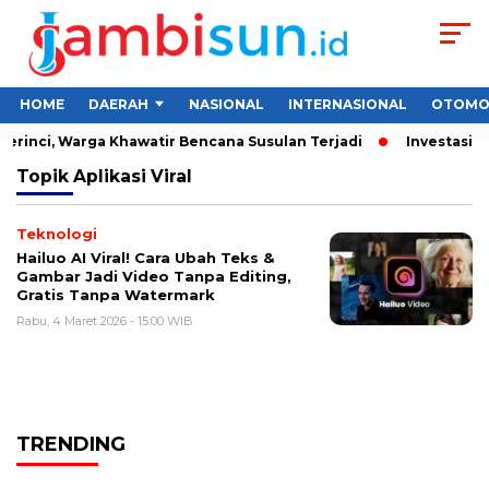
HOME
DAERAH
NASIONAL
INTERNASIONAL
OTOMO
erinci, Warga Khawatir Bencana Susulan Terjadi
Investasi Am
Topik
Aplikasi Viral
Teknologi
Hailuo AI Viral! Cara Ubah Teks &
Gambar Jadi Video Tanpa Editing,
Gratis Tanpa Watermark
Rabu, 4 Maret 2026 - 15:00 WIB
TRENDING