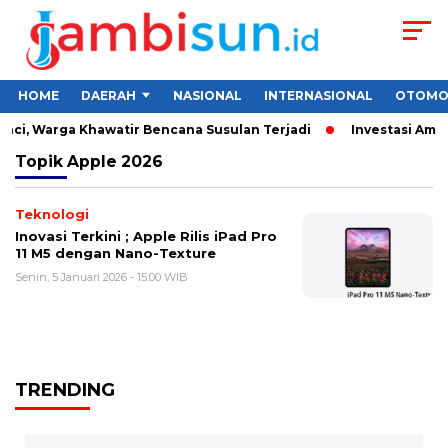
HOME
DAERAH
NASIONAL
INTERNASIONAL
OTOMO
nci, Warga Khawatir Bencana Susulan Terjadi
Investasi Aman 
Topik
Apple 2026
Teknologi
Inovasi Terkini ; Apple Rilis iPad Pro
11 M5 dengan Nano-Texture
Senin, 5 Januari 2026 - 15:00 WIB
TRENDING