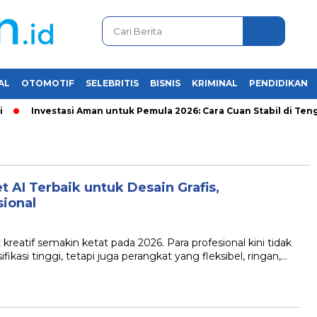
AL
OTOMOTIF
SELEBRITIS
BISNIS
KRIMINAL
PENDIDIKAN
Investasi Aman untuk Pemula 2026: Cara Cuan Stabil di Tengah
 AI Terbaik untuk Desain Grafis,
sional
atif semakin ketat pada 2026. Para profesional kini tidak
asi tinggi, tetapi juga perangkat yang fleksibel, ringan,…