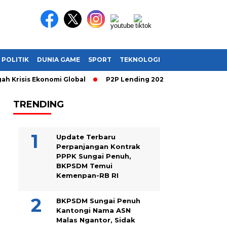
POLITIK
DUNIA GAME
SPORT
TEKNOLOGI
 Krisis Ekonomi Global
P2P Lending 2026: Cara Cerdas Mengha
TRENDING
Update Terbaru
Perpanjangan Kontrak
PPPK Sungai Penuh,
BKPSDM Temui
Kemenpan-RB RI
BKPSDM Sungai Penuh
Kantongi Nama ASN
Malas Ngantor, Sidak