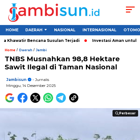
HOME
DAERAH
NASIONAL
INTERNASIONAL
OTOMO
 Khawatir Bencana Susulan Terjadi
Investasi Aman untuk Pemu
/
/
Home
Daerah
Jambi
TNBS Musnahkan 98,8 Hektare
Sawit Ilegal di Taman Nasional
Jambisun
- Jurnalis
Minggu, 14 Desember 2025
Perbesar
Perbesar