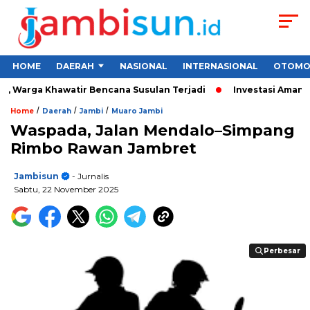
HOME
DAERAH
NASIONAL
INTERNASIONAL
OTOMO
, Warga Khawatir Bencana Susulan Terjadi
Investasi Aman unt
/
/
/
Home
Daerah
Jambi
Muaro Jambi
Waspada, Jalan Mendalo–Simpang
Rimbo Rawan Jambret
Jambisun
- Jurnalis
Sabtu, 22 November 2025
Perbesar
Perbesar