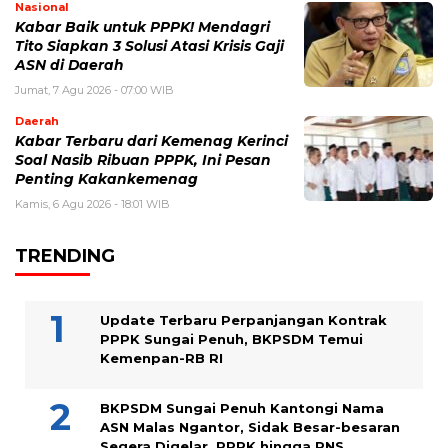
Nasional
Kabar Baik untuk PPPK! Mendagri
Tito Siapkan 3 Solusi Atasi Krisis Gaji
ASN di Daerah
Jumat, 7 Agu 2026 - 07:00 WIB
Daerah
Kabar Terbaru dari Kemenag Kerinci
Soal Nasib Ribuan PPPK, Ini Pesan
Penting Kakankemenag
Kamis, 6 Agu 2026 - 18:01 WIB
TRENDING
Update Terbaru Perpanjangan Kontrak
PPPK Sungai Penuh, BKPSDM Temui
Kemenpan-RB RI
BKPSDM Sungai Penuh Kantongi Nama
ASN Malas Ngantor, Sidak Besar-besaran
Segera Digelar, PPPK hingga PNS