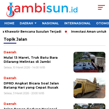
HOME
DAERAH
NASIONAL
INTERNASIONAL
OTOMO
 Khawatir Bencana Susulan Terjadi
Investasi Aman untuk Pemu
Topik
Jalan
Daerah
Mulai 13 Maret, Truk Batu Bara
Dilarang Melintas di Jambi
Selasa, 10 Maret 2026 - 14:00 WIB
Daerah
DPRD Angkat Bicara Soal Jalan
Batang Hari yang Cepat Rusak
Selasa, 3 Maret 2026 - 20:00 WIB
Daerah