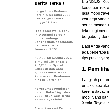
BISNIS,JS- Kebu
Berita Terkait
keperluan rekre
Harga Emas Perhiasan
jasa mobil trav
Hari Ini 6 Agustus 2026:
Cek Harga 24 Karat
keluarga yang 
hingga 12 Karat
sering memerlu
teknologi menci
Freelancer Wajib Tahu!
Ini Asuransi Terbaik
bergabung deng
untuk Lindungi
Penghasilan, Kesehatan,
dan Masa Depan
Bagi Anda yang 
Finansial 2026
ada beberapa l
tips praktis y
KUR BRI Rp150 Juta 2026:
Simulasi Cicilan Mulai
Rp3,25 Juta, Syarat
1.
Pemiliha
Lengkap dan Cara
Ajukan Modal Usaha
Peternakan, Perikanan
Langkah pertam
hingga Pertanian
untuk disewaka
Harga Emas Perhiasan
karena dapat m
Hari Ini Rabu 5 Agustus
2026 Turun, Cek Harga
mobil yang ban
Terbarunya Disini
Xenia, Toyota 
Premi Asuransi Tembus