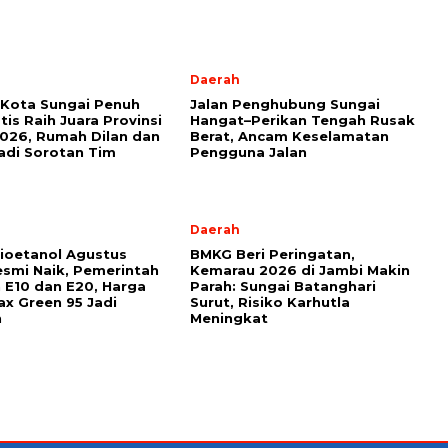
Daerah
Kota Sungai Penuh
Jalan Penghubung Sungai
tis Raih Juara Provinsi
Hangat–Perikan Tengah Rusak
026, Rumah Dilan dan
Berat, Ancam Keselamatan
di Sorotan Tim
Pengguna Jalan
l
Daerah
ioetanol Agustus
BMKG Beri Peringatan,
smi Naik, Pemerintah
Kemarau 2026 di Jambi Makin
 E10 dan E20, Harga
Parah: Sungai Batanghari
x Green 95 Jadi
Surut, Risiko Karhutla
n
Meningkat