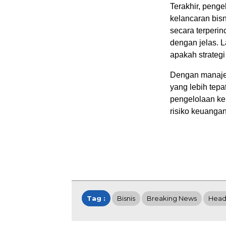
Terakhir, peng
kelancaran bis
secara terperi
dengan jelas. L
apakah strategi
Dengan manaje
yang lebih tep
pengelolaan ke
risiko keuanga
Tag :
Bisnis
Breaking News
Head