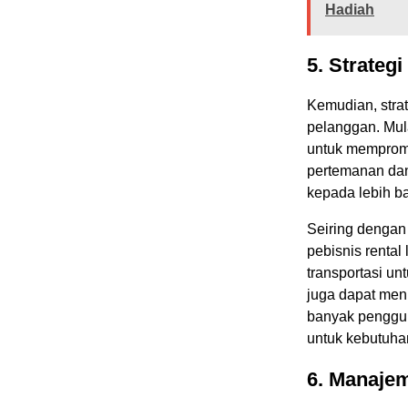
Hadiah
5.
Strategi
Kemudian, strat
pelanggan. Mul
untuk mempromo
pertemanan dan
kepada lebih b
Seiring dengan
pebisnis renta
transportasi un
juga dapat meni
banyak penggu
untuk kebutuha
6.
Manajem