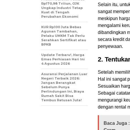
Rp170,98 Triliun, OJK
Selain itu, unt
Ungkap Industri Tetap
sangat mempeng
Kuat di Tengah
Perubahan Ekonomi
meskipun hargan
mengalami keru
KUR Rp100 Juta Bebas
Agunan Tambahan,
dibandingkan m
Pelaku UMKM Tak Perlu
secara kredit 
Serahkan Sertifikat atau
BPKB
penyewaan.
Update Terbaru!, Harga
2.
Tentuka
Emas Perhiasan Hari Ini
4 Agustus 2026
Setelah memili
Asuransi Perjalanan Luar
Negeri Terbaik 2026:
Hal ini sangat
Jangan Berangkat
Sesuaikan harg
Sebelum Punya
Perlindungan Ini, Biaya
Sebagai catata
Rumah Sakit Bisa
mengurangi keu
Tembus Ratusan Juta!
dengan rental mo
Baca Juga :