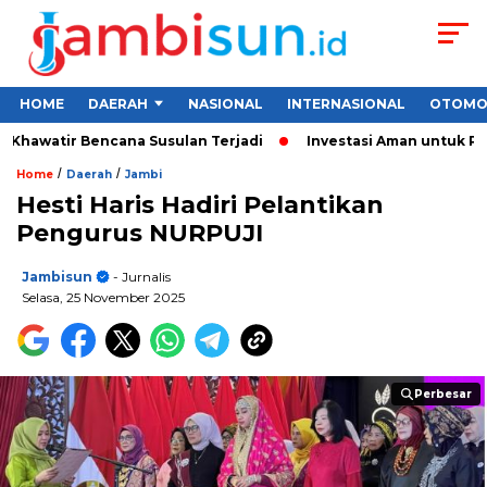
HOME
DAERAH
NASIONAL
INTERNASIONAL
OTOMO
hawatir Bencana Susulan Terjadi
Investasi Aman untuk Pemula
/
/
Home
Daerah
Jambi
Hesti Haris Hadiri Pelantikan
Pengurus NURPUJI
Jambisun
- Jurnalis
Selasa, 25 November 2025
Perbesar
Perbesar